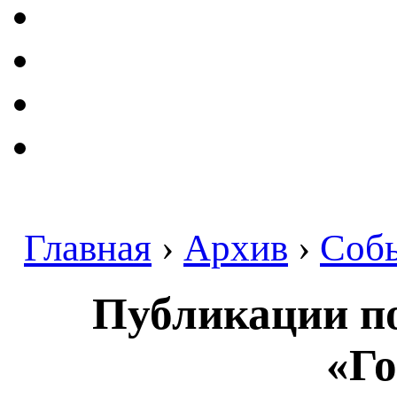
Главная
›
Архив
›
Соб
Публикации по
«Го