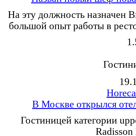
На эту должность назначен 
большой опыт работы в рест
1.
Гостин
19.
Horeca
В Москве открылся отел
Гостиницей категории uppe
Radisson 