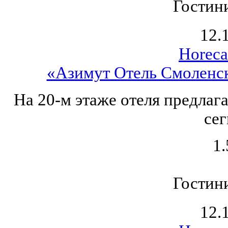
Гостин
12.
Horeca
«Азимут Отель Смоленск
На 20-м этаже отеля предлаг
сег
1.
Гостин
12.