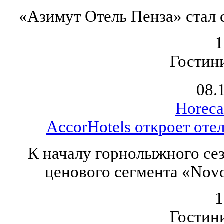
«Азимут Отель Пенза» стал 
1
Гостин
08.
Horeca
AccorHotels откроет оте
К началу горнолыжного сез
ценового сегмента «Novo
1
Гостин