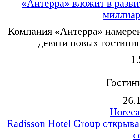
«Антерра» вложит в разви
миллиар
Компания «Антерра» намерена
девяти новых гостиниц
1.
Гостин
26.
Horeca
Radisson Hotel Group открыва
с