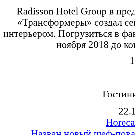
Radisson Hotel Group в пр
«Трансформеры» создал се
интерьером. Погрузиться в ф
ноября 2018 до ко
1
Гостин
22.
Horeca
Назван новый шеф-повар