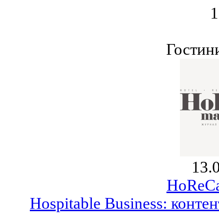
1
Гостин
13.
HoReCa
Hospitable Business: конте