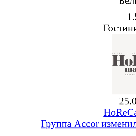
Бел
1.
Гостин
25.
HoReCa
Группа Accor измени