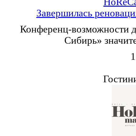
HoReCa
Завершилась реноваци
Конференц-возможности д
Сибирь» значит
1
Гостин