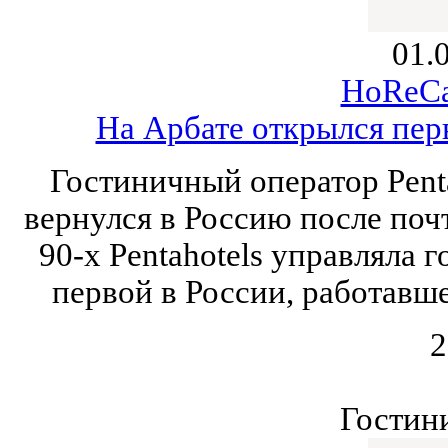
01.
HoReCa
На Арбате открылся пер
Гостиничный оператор Penta
вернулся в Россию после почт
90-х Pentahotels управляла
первой в России, работавш
2
Гостин