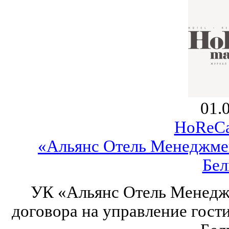
01.
HoReCa
«Альянс Отель Менеджмен
Бел
УК «Альянс Отель Менедж
договора на управление гос