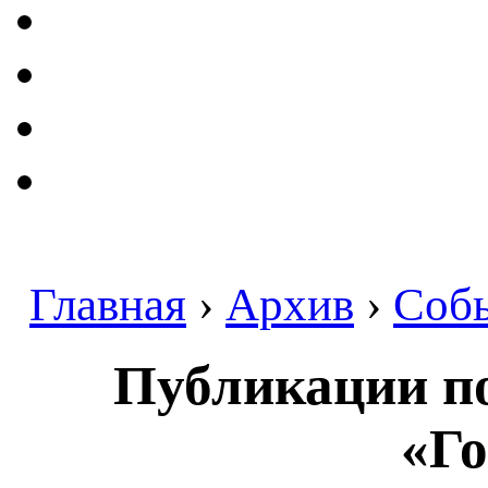
Главная
›
Архив
›
Соб
Публикации по
«Го