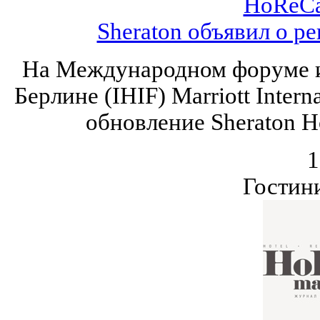
HoReCa
Sheraton объявил о р
На Международном форуме и
Берлине (IHIF) Marriott Inter
обновление Sheraton Ho
1
Гостин