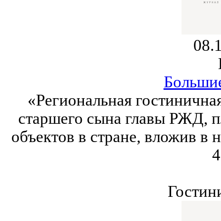
08.
Больши
«Региональная гостиничная
старшего сына главы РЖД, п
объектов в стране, вложив в 
4
Гостин