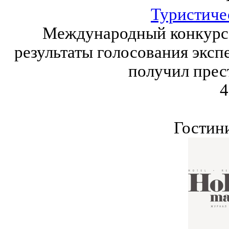
Туристиче
Международный конкурс W
результаты голосования эксп
получил прес
4
Гостин