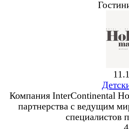
Гостин
11.
Детск
Компания InterContinental Ho
партнерства с ведущим ми
специалистов п
4