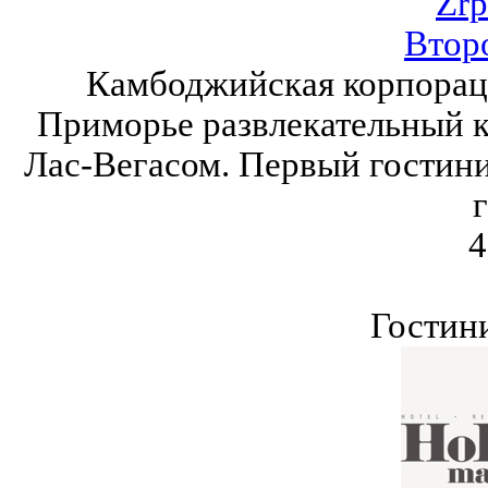
Zrp
Втор
Камбоджийская корпораци
Приморье развлекательный к
Лас-Вегасом. Первый гостини
г
4
Гостин