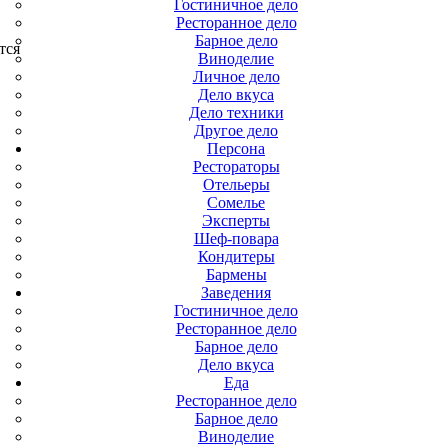
Гостиничное дело
Ресторанное дело
Барное дело
тся
Виноделие
Личное дело
Дело вкуса
Дело техники
Другое дело
Персона
Рестораторы
Отельеры
Сомелье
Эксперты
Шеф-повара
Кондитеры
Бармены
Заведения
Гостиничное дело
Ресторанное дело
Барное дело
Дело вкуса
Еда
Ресторанное дело
Барное дело
Виноделие