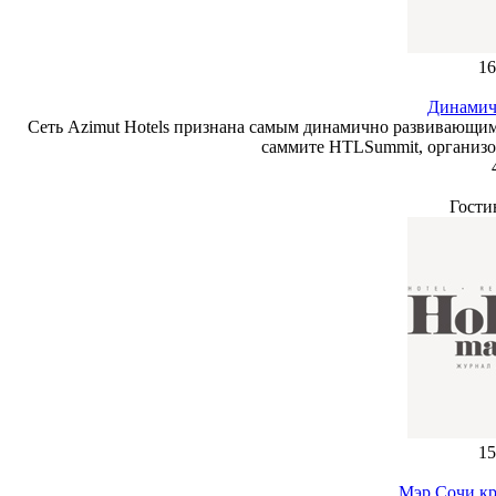
16
Динамич
Сеть Azimut Hotels признана самым динамично развивающи
саммите HTLSummit, организов
Гости
15
Мэр Сочи кр