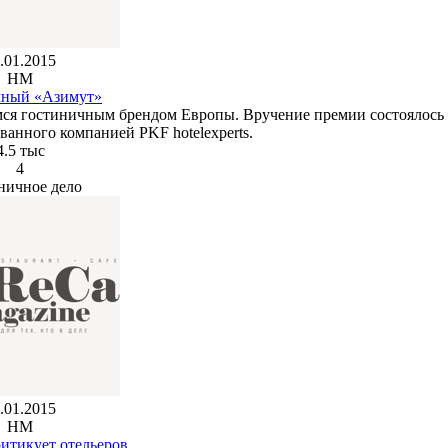
.01.2015
HM
ный «Азимут»
мся гостиничным брендом Европы. Вручение премии состоялось
анного компанией PKF hotelexperts.
4.5 тыс
4
ничное дело
.01.2015
HM
итикует отельеров