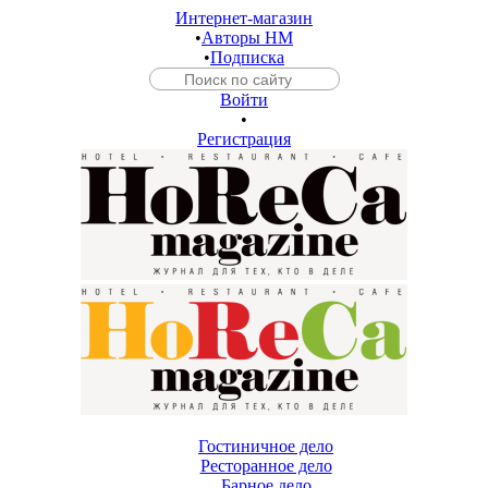
Интернет-магазин
•
Авторы HM
•
Подписка
Войти
•
Регистрация
Гостиничное дело
Ресторанное дело
Барное дело