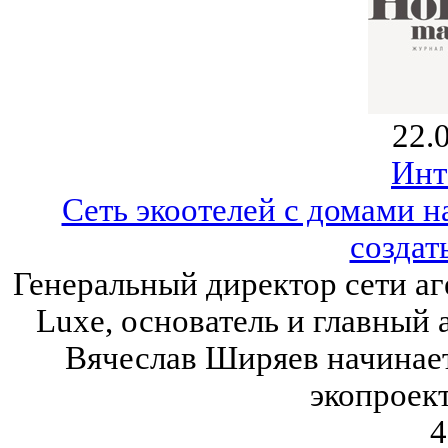
22.
Инт
Сеть экоотелей с домами н
создат
Генеральный директор сети аг
Luxe, основатель и главный
Вячеслав Ширяев начинает
экопроект
4