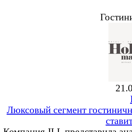
Гостин
21.
Люксовый сегмент гостиничн
стави
Компания JLL представила ана