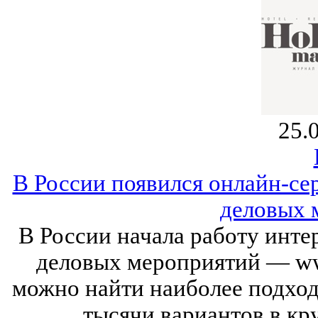
25.
В России появился онлайн-се
деловых 
В России начала работу инте
деловых мероприятий — ww
можно найти наиболее подхо
тысячи вариантов в кр