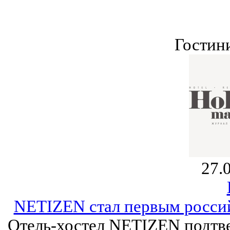
Гостин
27.
NETIZEN стал первым росси
Отель-хостел NETIZEN подтве