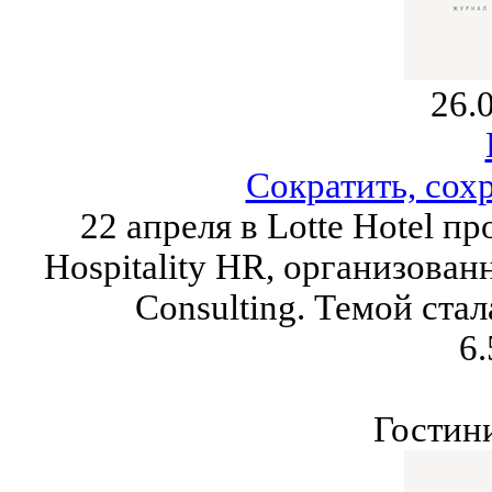
26.
Сократить, сох
22 апреля в Lotte Hotel пр
Hospitality HR, организованн
Consulting. Темой ста
6.
Гостин