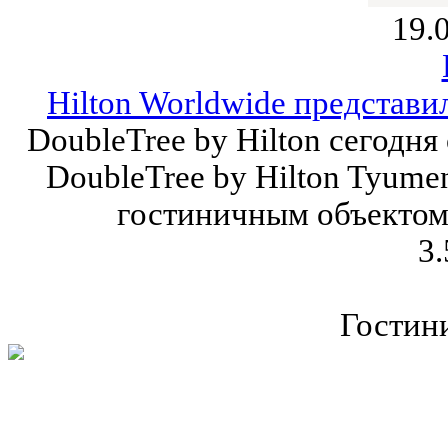
19.
Hilton Worldwide представи
DoubleTree by Hilton сегодн
DoubleTree by Hilton Tyumen
гостиничным объектом 
3.
Гостин