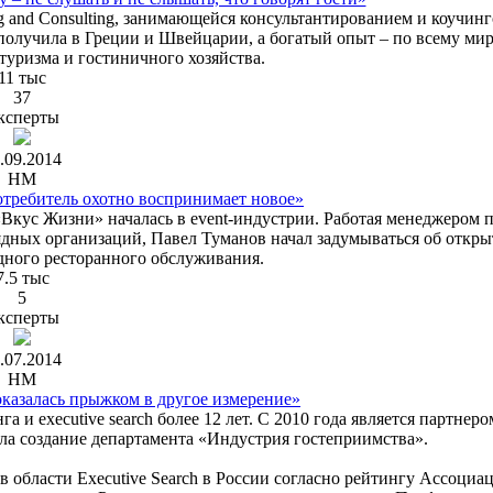
ng and Consulting, занимающейся консультантированием и коучинг
получила в Греции и Швейцарии, а богатый опыт – по всему мир
туризма и гостиничного хозяйства.
11 тыс
37
ксперты
.09.2014
HM
требитель охотно воспринимает новое»
Вкус Жизни» началась в event-индустрии. Работая менеджером 
ядных организаций, Павел Туманов начал задумываться об откр
дного ресторанного обслуживания.
7.5 тыс
5
ксперты
.07.2014
HM
казалась прыжком в другое измерение»
 и executive search более 12 лет. С 2010 года является партнеро
ала создание департамента «Индустрия гостеприимства».
в области Executive Search в России согласно рейтингу Ассоциа