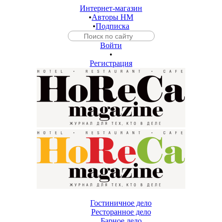
Интернет-магазин
•
Авторы HM
•
Подписка
Войти
•
Регистрация
Гостиничное дело
Ресторанное дело
Барное дело