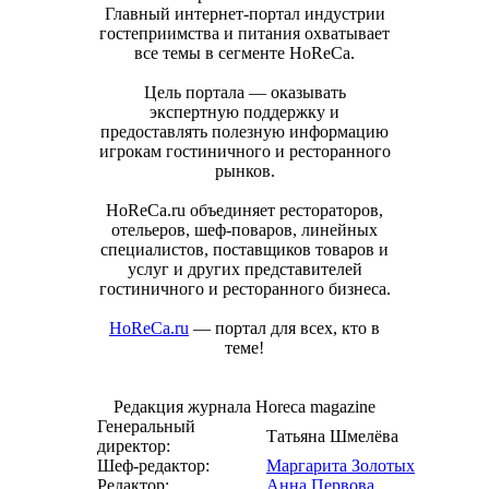
Главный интернет-портал индустрии
гостеприимства и питания охватывает
все темы в сегменте HoReCa.
Цель портала — оказывать
экспертную поддержку и
предоставлять полезную информацию
игрокам гостиничного и ресторанного
рынков.
HoReCa.ru объединяет рестораторов,
отельеров, шеф-поваров, линейных
специалистов, поставщиков товаров и
услуг и других представителей
гостиничного и ресторанного бизнеса.
HoReCa.ru
— портал для всех, кто в
теме!
Редакция журнала Horeca magazine
Генеральный
Татьяна Шмелёва
директор:
Шеф-редактор:
Маргарита Золотых
Редактор:
Анна Первова