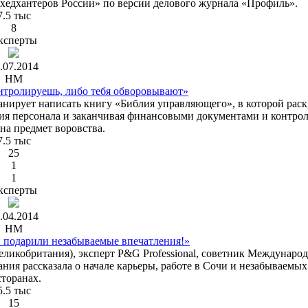
 хедхантеров России» по версии делового журнала «Профиль».
7.5 тыс
8
ксперты
.07.2014
HM
нтролируешь, либо тебя обворовывают»
нирует написать книгу «Библия управляющего», в которой раск
ния персонала и заканчивая финансовыми документами и контро
на предмет воровства.
7.5 тыс
25
1
1
ксперты
.04.2014
HM
 подарили незабываемые впечатления!»
еликобритания), эксперт P&G Professional, советник Междунаро
ния рассказала о начале карьеры, работе в Сочи и незабываемых
сторанах.
5.5 тыс
15