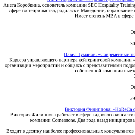
Анета Коробкина, основатель компании SEC Hospitality Traini
сфере гостеприимства, родилась в Македонии, образование 
Имеет степень МBA в сфере 
Э
30
Павел Туманов: «Современный по
Карьера управляющего партнера кейтеринговой компании «
организации мероприятий и общаясь с представителями подр
собственной компании выез
Э
29
Виктория Филиппова: «HoReCa о
Виктория Филиппова работает в сфере кадрового консалтинга
компании Cornerstone. Два года назад иницииров
Входит в десятку наиболее профессиональных консультантов 