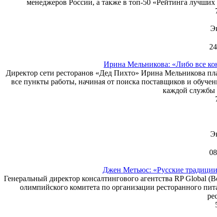
менеджеров России, а также в топ-50 «Рейтинга лучших
Э
24
Ирина Мельникова: «Либо все ко
Директор сети ресторанов «Дед Пихто» Ирина Мельникова пла
все пункты работы, начиная от поиска поставщиков и обуче
каждой службы 
Э
08
Джен Метьюс: «Русские традиции
Генеральный директор консалтингового агентства RP Global (В
олимпийского комитета по организации ресторанного пита
ре