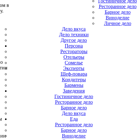
Гостиничное дело
ом в
Ресторанное дело
у.
Барное дело
Виноделие
Личное дело
Дело вкуса
Дело техники
Другое дело
Персона
Рестораторы
Отельеры
по
Сомелье
ытии
Эксперты
Шеф-повара
Кондитеры
Бармены
Заведения
Гостиничное дело
Ресторанное дело
Барное дело
Дело вкуса
м
Еда
Ресторанное дело
Барное дело
ции
Виноделие