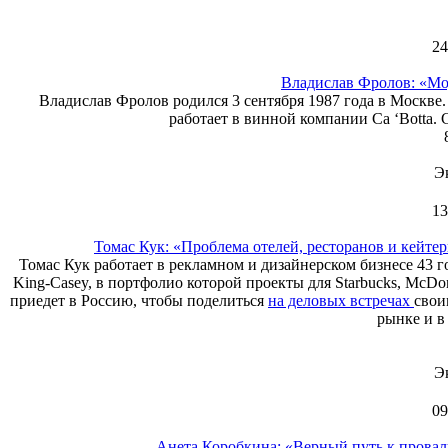
24
Владислав Фролов: «Мо
Владислав Фролов родился 3 сентября 1987 года в Москве
работает в винной компании Ca ‘Botta. 
Э
13
Томас Кук: «Проблема отелей, ресторанов и кейт
Томас Кук работает в рекламном и дизайнерском бизнесе 43
King-Casey, в портфолио которой проекты для Starbucks, McD
приедет в Россию, чтобы поделиться
на деловых встречах
свои
рынке и в
Э
09
Анета Коробкина: «Верный путь к провалу