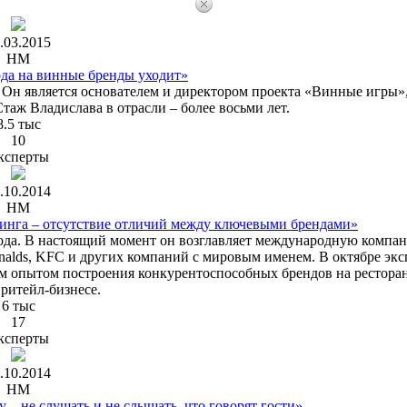
.03.2015
HM
да на винные бренды уходит»
. Он является основателем и директором проекта «Винные игры»
Стаж Владислава в отрасли – более восьми лет.
8.5 тыс
10
ксперты
.10.2014
HM
еринга – отсутствие отличий между ключевыми брендами»
 года. В настоящий момент он возглавляет международную компа
onalds, KFC и других компаний с мировым именем. В октябре экс
м опытом построения конкурентоспособных брендов на рестора
 ритейл-бизнесе.
6 тыс
17
ксперты
.10.2014
HM
 ‒ не слушать и не слышать, что говорят гости»