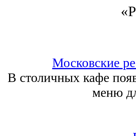
«Р
Московские ре
В столичных кафе появ
меню дл