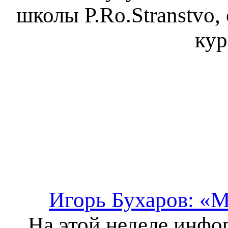
школы P.Ro.Stranstvo
кур
Игорь Бухаров: «М
На этой неделе инфо