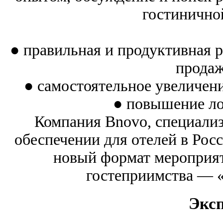
гостинично
● правильная и продуктивная 
продаж
● самостоятельное увеличени
● повышение ло
Компания Bnovo, специали
обеспечении для отелей в Рос
новый формат мероприят
гостеприимства — 
Экс