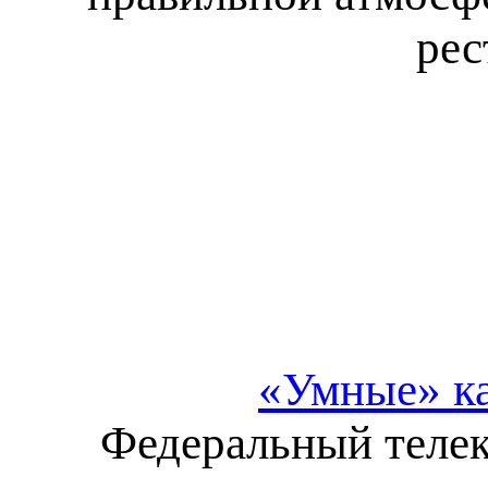
рес
«Умные» ка
Федеральный телек