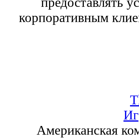
предоставлять у
корпоративным клиен
T
Иг
Американская ко