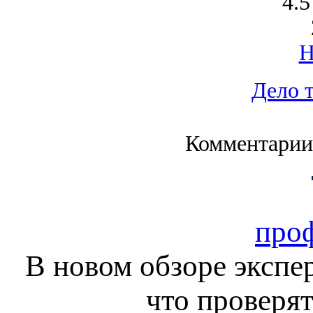
4.5
Дело 
Комментарии
про
В новом обзоре экспе
что проверят