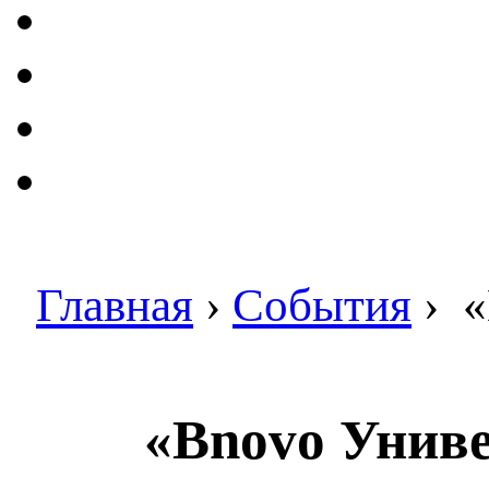
Главная
›
События
›
«
«Bnovo Униве