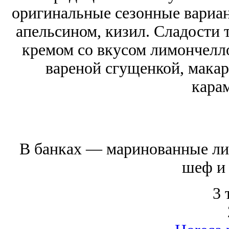
оригинальные сезонные вариан
апельсином, кизил. Сладости
кремом со вкусом лимончелло
вареной сгущенкой, макар
кара
В банках — маринованные лис
шеф и 
3 