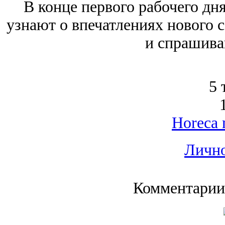
В конце первого рабочего дн
узнают о впечатлениях нового 
и спрашива
5 
Horeca 
Лично
Комментарии