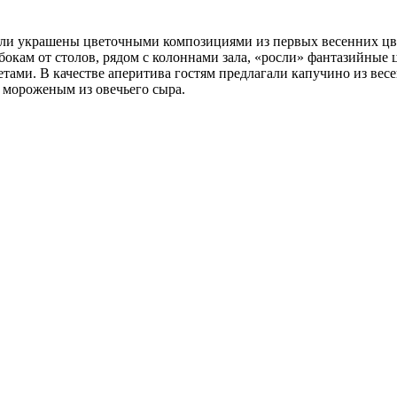
ыли украшены цветочными композициями из первых весенних ц
бокам от столов, рядом с колоннами зала, «росли» фантазийные
ами. В качестве аперитива гостям предлагали капучино из вес
 мороженым из овечьего сыра.