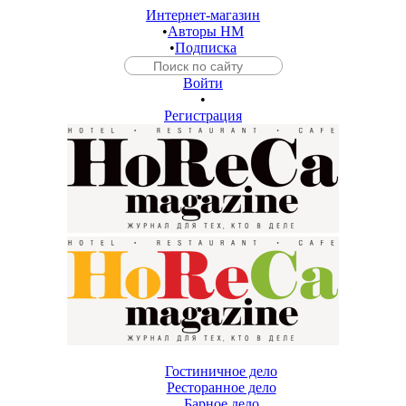
Интернет-магазин
•
Авторы HM
•
Подписка
Войти
•
Регистрация
Гостиничное дело
Ресторанное дело
Барное дело