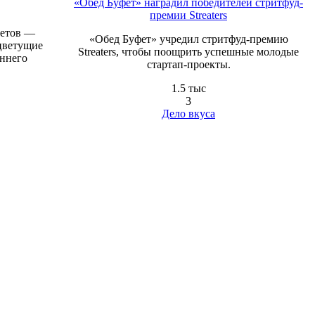
«Обед Буфет» наградил победителей стритфуд-
премии Streaters
ветов —
«Обед Буфет» учредил стритфуд-премию
 цветущие
Streaters, чтобы поощрить успешные молодые
еннего
стартап-проекты.
1.5 тыс
3
Дело вкуса