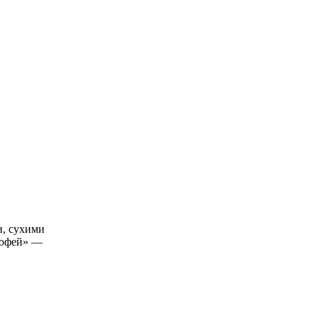
и, сухими
рофей» —