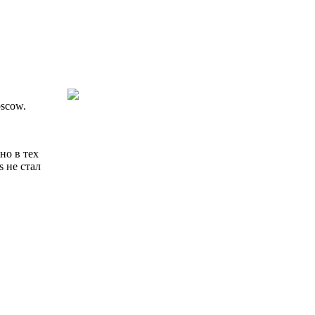
oscow.
но в тех
 не стал