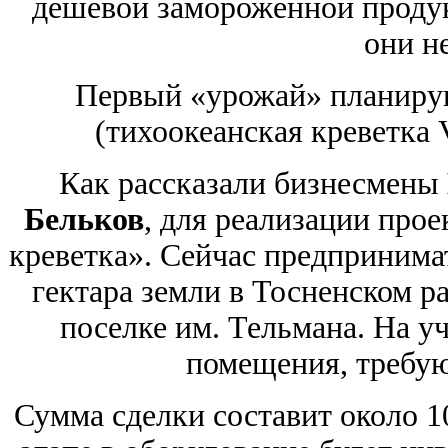
дешевой замороженной продук
они не
Первый «урожай» планирую
(тихоокеанская креветка 
Как рассказали бизнесмены
Бельков
, для реализации прое
креветка». Сейчас предпринима
гектара земли в Тосненском р
поселке им. Тельмана. На у
помещения, требу
Сумма сделки составит около 1