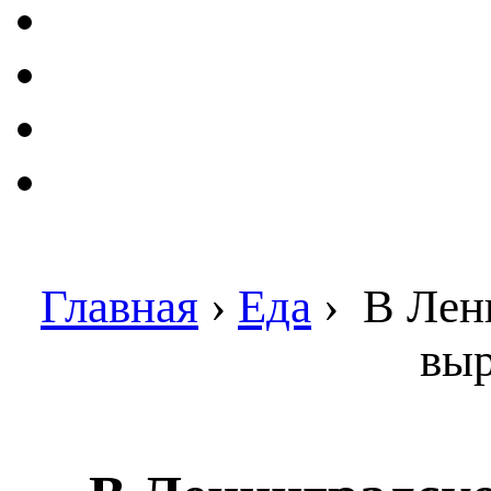
Главная
›
Еда
›
В Лени
выр