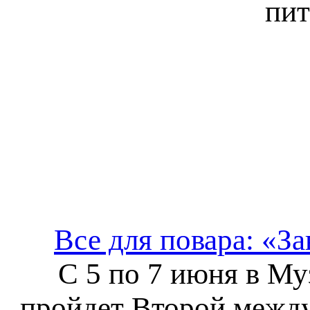
пит
Все для повара: «За
С 5 по 7 июня в Му
пройдет Второй межд