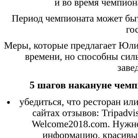
и во время чемпион
Период чемпионата может бы
го
Меры, которые предлагает Юлия
времени, но способны сил
заве
5 шагов накануне чемп
убедиться, что ресторан ил
сайтах отзывов: Tripadvis
Welcome2018.com. Нужн
информацию, красивые