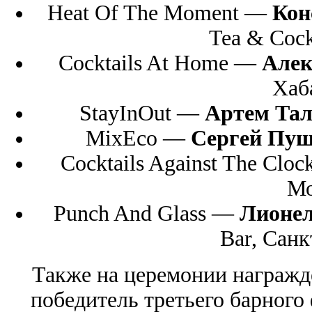
Heat Of The Moment —
Кон
Tea & Cock
Cocktails At Home —
Алек
Хаб
StayInOut —
Артем Та
MixEco —
Сергей Пу
Cocktails Against The Clo
Мо
Punch And Glass —
Лионел
Bar, Санк
Также на церемонии награжд
победитель третьего барного