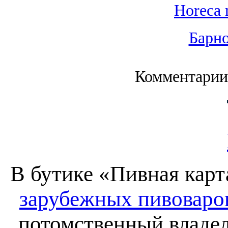
Horeca 
Барно
Комментарии
В бутике «Пивная карт
зарубежных пивоваро
потомственный владел