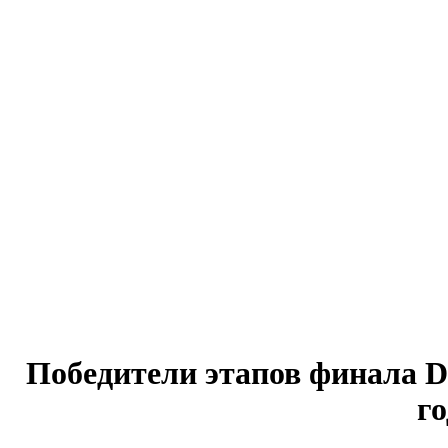
Победители этапов финала Di
го