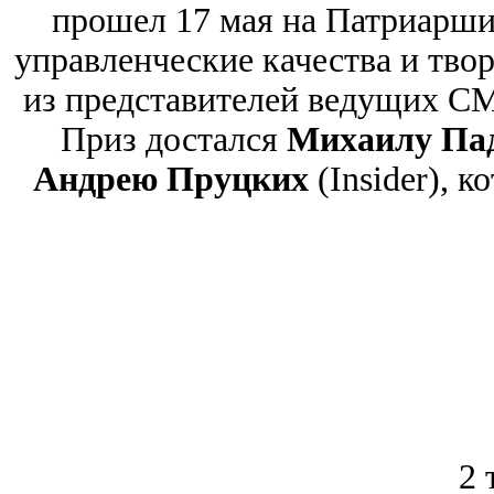
прошел 17 мая на Патриарши
управленческие качества и тво
из представителей ведущих С
Приз достался
Михаилу Па
Андрею Пруцких
(Insider), к
2 