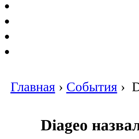
Главная
›
События
›
D
Diageo назва