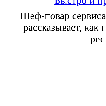
Быстро и пр
Шеф-повар сервиса 
рассказывает, как
рес