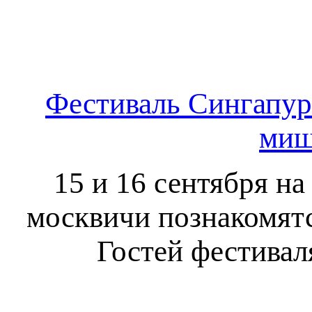
Фестиваль Сингапур
миш
15 и 16 сентября н
москвичи познакомятс
Гостей фестивал