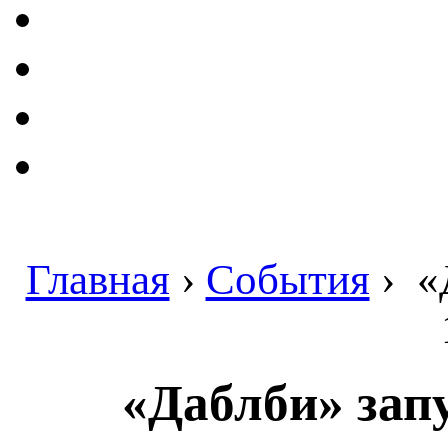
Главная
›
События
›
«Д
«Даблби» зап