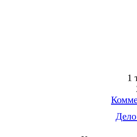
1 
Комме
Дело