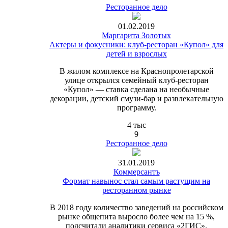
Ресторанное дело
01.02.2019
Маргарита Золотых
Актеры и фокусники: клуб-ресторан «Купол» для
детей и взрослых
В жилом комплексе на Краснопролетарской
улице открылся семейный клуб-ресторан
«Купол» — ставка сделана на необычные
декорации, детский смузи-бар и развлекательную
программу.
4 тыс
9
Ресторанное дело
31.01.2019
Коммерсантъ
Формат навынос стал самым растущим на
ресторанном рынке
В 2018 году количество заведений на российском
рынке общепита выросло более чем на 15 %,
подсчитали аналитики сервиса «2ГИС».