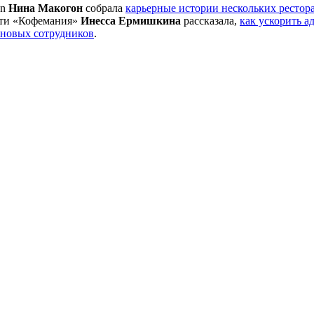
an
Нина Макогон
собрала
карьерные истории нескольких рестор
сети «Кофемания»
Инесса Ермишкина
рассказала,
как ускорить 
новых сотрудников
.