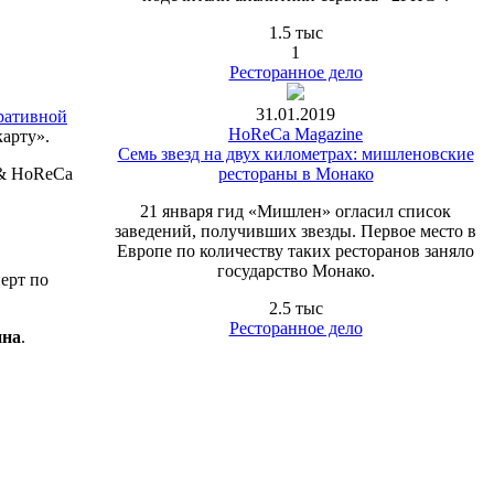
1.5 тыс
1
Ресторанное дело
31.01.2019
ративной
HoReCa Magazine
арту».
Семь звезд на двух километрах: мишленовские
рестораны в Монако
 & HoReCa
21 января гид «Мишлен» огласил список
заведений, получивших звезды. Первое место в
Европе по количеству таких ресторанов заняло
государство Монако.
ерт по
2.5 тыс
Ресторанное дело
ина
.