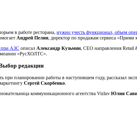
порьем в работе ресторана,
нужно учесть функционал, объем опе
омогает
Андрей Пелин
, директор по продажам сервиса «Прими к
е при АЗС
описал
Александр Кузьмин
, CEO направления Retail
омпании «РусХОЛТС».
Выбор редакции
ь при планировании работы в наступившем году, рассказал эксп
маркетингу
Сергей Скорбенко
.
сновательница коммуникационного агентства Vizluv
Юлия Сав