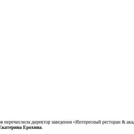
ов перечислила директор заведения «Интересный ресторан & ак
Екатерина Ерохина
.