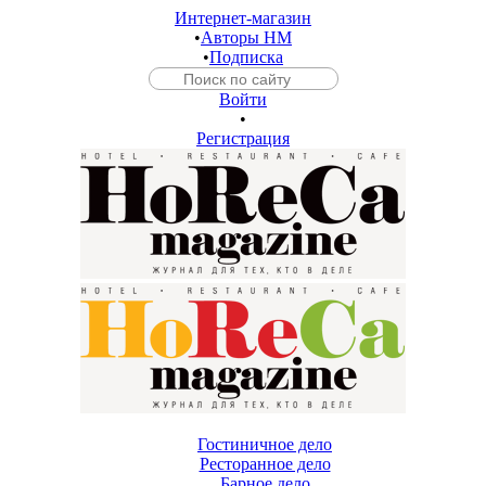
Интернет-магазин
•
Авторы HM
•
Подписка
Войти
•
Регистрация
Гостиничное дело
Ресторанное дело
Барное дело