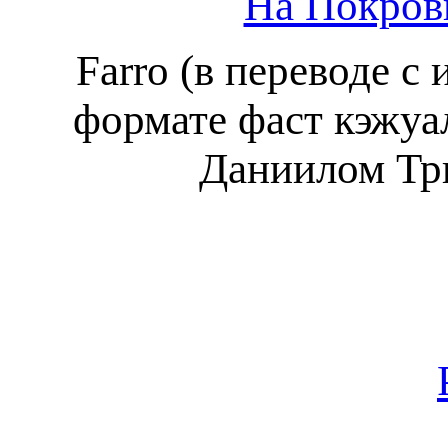
На Покровк
Farro (в переводе с
формате фаст кэжуа
Даниилом Тр