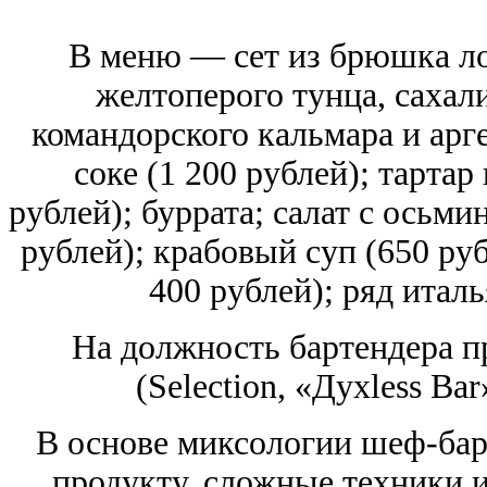
В меню — сет из брюшка ло
желтоперого тунца, сахал
командорского кальмара и арг
соке (1 200 рублей); тарта
рублей); буррата; салат с осьми
рублей); крабовый суп (650 руб
400 рублей); ряд итал
На должность бартендера 
(Selection, «Духless Ba
В основе миксологии шеф-ба
продукту, сложные техники 