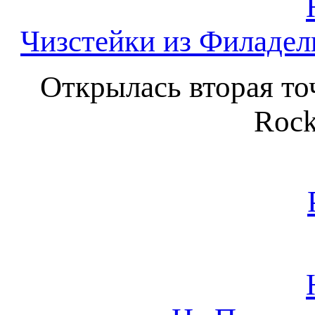
Чизстейки из Филадел
Открылась вторая то
Rock