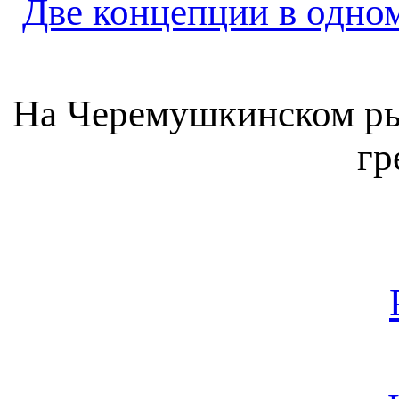
Две концепции в одно
На Черемушкинском ры
гр