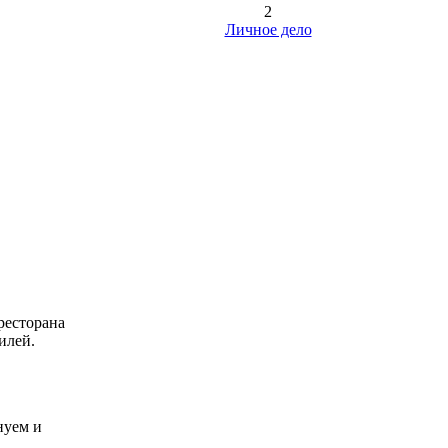
2
Личное дело
 ресторана
илей.
нуем и