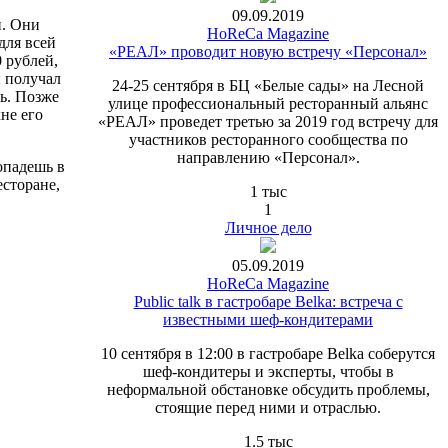
09.09.2019
и. Они
HoReCa Magazine
для всей
«РЕАЛ» проводит новую встречу «Персонал»
 рублей,
н получал
24-25 сентября в БЦ «Белые сады» на Лесной
ть. Позже
улице профессиональный ресторанный альянс
не его
«РЕАЛ» проведет третью за 2019 год встречу для
участников ресторанного сообщества по
направлению «Персонал».
опадешь в
есторане,
1 тыс
1
Личное дело
05.09.2019
HoReCa Magazine
Public talk в гастробаре Belka: встреча с
известными шеф-кондитерами
10 сентября в 12:00 в гастробаре Belka соберутся
шеф-кондитеры и эксперты, чтобы в
неформальной обстановке обсудить проблемы,
стоящие перед ними и отраслью.
1.5 тыс