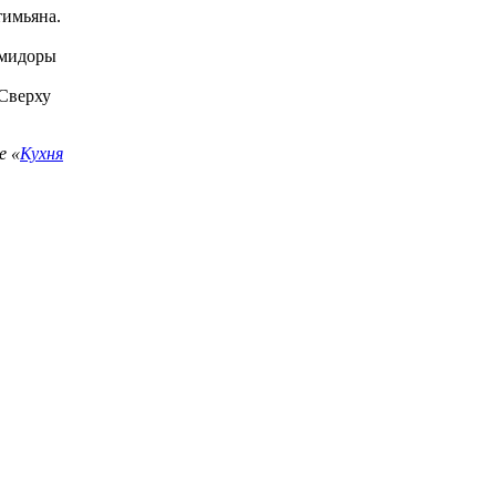
тимьяна.
омидоры
 Сверху
е «
Кухня