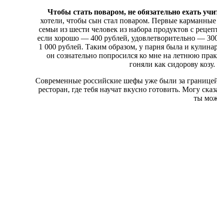
Чтобы стать поваром, не обязательно ехать учи
хотели, чтобы сын стал поваром. Первые карманные 
семьи из шести человек из набора продуктов с рецеп
если хорошо — 400 рублей, удовлетворительно — 300
1 000 рублей. Таким образом, у парня была и кулина
он сознательно попросился ко мне на летнюю прак
гоняли как сидорову козу
Современные российские шефы уже были за границей, 
ресторан, где тебя научат вкусно готовить. Могу ска
ты мож