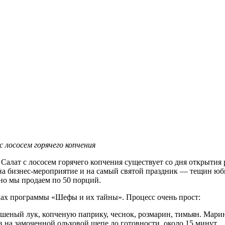
 лососем горячего копчения
. Салат с лососем горячего копчения существует со дня открытия
 на бизнес-мероприятие и на самый святой праздник — тещин юб
о мы продаем по 50 порций.
мках программы «Шефы и их тайны». Процесс очень прост:
ушеный лук, копченую паприку, чеснок, розмарин, тимьян. Мари
в на замоченной ольховой щепе до готовности, около 15 минут.