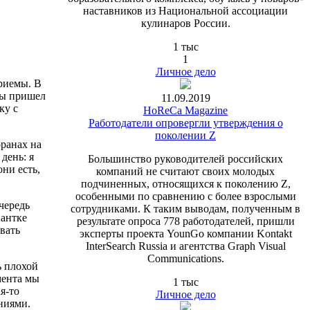
наставников из Национальной ассоциации
кулинаров России.
1 тыс
1
Личное дело
риемы. В
ды пришел
11.09.2019
ку с
HoReCa Magazine
Работодатели опровергли утверждения о
поколении Z
оранах на
день: я
Большинство руководителей российских
они есть,
компаний не считают своих молодых
подчиненных, относящихся к поколению Z,
особенными по сравнению с более взрослыми
чередь
сотрудниками. К таким выводам, полученным в
иантке
результате опроса 778 работодателей, пришли
вать
эксперты проекта YounGo компании Kontakt
InterSearch Russia и агентства Graph Visual
Communications.
ь плохой
мента мы
1 тыс
я-то
Личное дело
ниями.