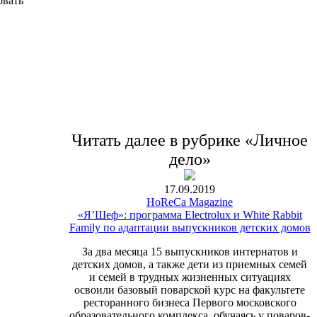
овать
Читать далее в рубрике «Личное
дело»
17.09.2019
HoReCa Magazine
«Я’Шеф»: программа Electrolux и White Rabbit
Family по адаптации выпускников детских домов
За два месяца 15 выпускников интернатов и
детских домов, а также дети из приемных семей
и семей в трудных жизненных ситуациях
освоили базовый поварской курс на факультете
ресторанного бизнеса Первого московского
образовательного комплекса, обучаясь у поваров-