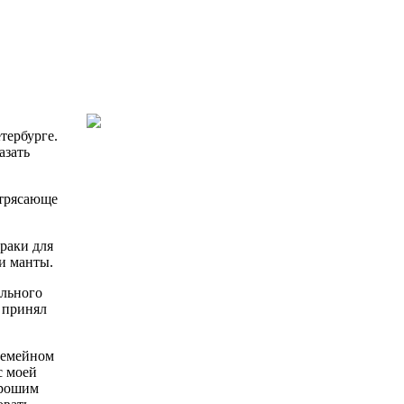
тербурге.
азать
отрясающе
 раки для
и манты.
ельного
 принял
 семейном
с моей
орошим