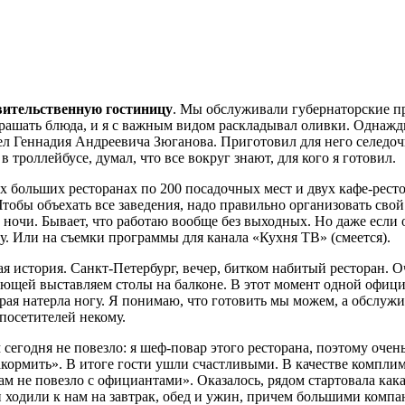
авительственную гостиницу
. Мы обслуживали губернаторские п
крашать блюда, и я с важным видом раскладывал оливки. Однаж
дел Геннадия Андреевича Зюганова. Приготовил для него селедоч
 троллейбусе, думал, что все вокруг знают, для кого я готовил.
ех больших ресторанах по 200 посадочных мест и двух кафе-рест
тобы объехать все заведения, надо правильно организовать свой 
аса ночи. Бывает, что работаю вообще без выходных. Но даже если 
у. Или на съемки программы для канала «Кухня ТВ» (смеется).
ая история. Санкт-Петербург, вечер, битком набитый ресторан. О
ляющей выставляем столы на балконе. В этот момент одной офиц
рая натерла ногу. Я понимаю, что готовить мы можем, а обслужи
посетителей некому.
 сегодня не повезло: я шеф-повар этого ресторана, поэтому очен
акормить». В итоге гости ушли счастливыми. В качестве компли
вам не повезло с официантами». Оказалось, рядом стартовала кака
 ходили к нам на завтрак, обед и ужин, причем большими компа