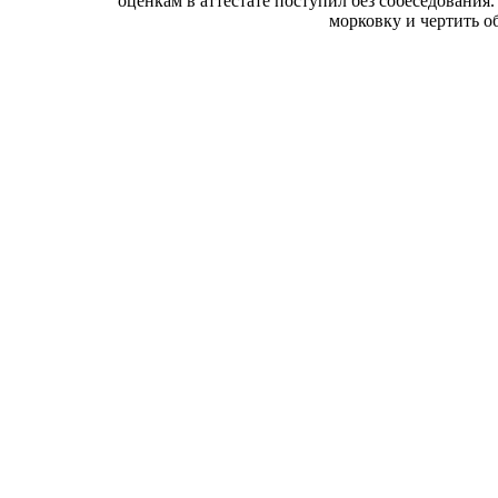
оценкам в аттестате поступил без собеседования
морковку и чертить о