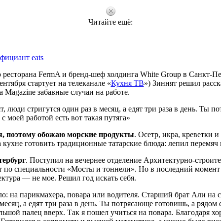
Читайте ещё:
фициант eats
ресторана FermA и бренд-шеф холдинга White Group в Санкт-Пе
нтября стартует на телеканале «
Кухня ТВ
») Зиннят решил расск
 Magazine забавные случаи на работе.
, люди стригутся один раз в месяц, а едят три раза в день. Ты п
 с моей работой есть вот такая путяга»
я, поэтому обожаю морские продукты
. Осетр, икра, креветки и
 кухне готовить традиционные татарские блюда: лепил перемяч 
тербург
. Поступил на вечернее отделение Архитектурно-строит
т по специальности «Мосты и тоннели». Но в последний момент
ектура — не мое. Решил год искать себя.
ло: на парикмахера, повара или водителя. Старший брат Али на
 месяц, а едят три раза в день. Ты потрясающе готовишь, а рядом 
ольшой палец вверх. Так я пошел учиться на повара. Благодаря х