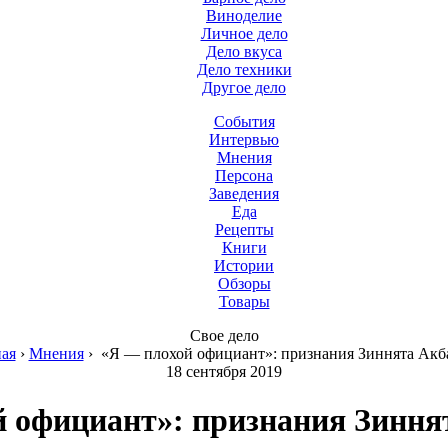
Виноделие
Личное дело
Дело вкуса
Дело техники
Другое дело
События
Интервью
Мнения
Персона
Заведения
Еда
Рецепты
Книги
Истории
Обзоры
Товары
Свое дело
ная
›
Мнения
›
«Я — плохой официант»: признания Зиннята Акб
18 сентября 2019
й официант»: признания Зиння