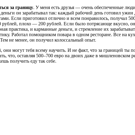
ться за границу
. У меня есть друзья — очень обеспеченные люд
деньги он зарабатывал так: каждый рабочий день готовил ужин 
тами. Если приготовил отлично и всем понравилось, получал 500
 рублей, плохо — 200 рублей. Если было потрясающе вкусно, о
рная практика, и карманные деньги, и стремление их зарабатыва
тику. Работал помощником повара в одном ресторане. Все на кух
. Тем не менее, он получил колоссальный опыт.
они могут тебя всему научить. И не факт, что за границей ты п
зать, что, оставляя 500–700 евро на двоих даже в мишленовском р
ешь получить еду так себе.