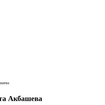
ашева
та Акбашева