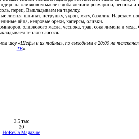
дире на оливковом масле с добавлением розмарина, чеснока и 
соль, перец. Выкладываем на тарелку.
ные листья, шпинат, петрушку, укроп, мяту, базилик. Нарезаем п
пелиные яйца, кедровые орехи, каперсы, оливки.
мидоров, оливкового масла, чеснока, трав, сока лимона и меда.
ыкладываем теплого лосося.
ом шоу «Шефы и их тайны», по выходным в 20:00 на телеканал
ТВ
».
3.5 тыс
20
HoReCa Magazine