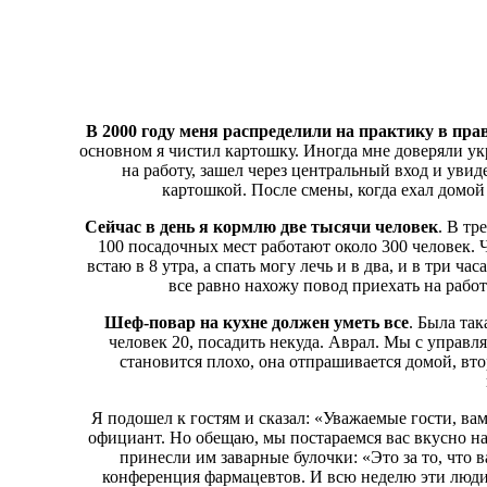
В 2000 году меня распределили на практику в пр
основном я чистил картошку. Иногда мне доверяли у
на работу, зашел через центральный вход и уви
картошкой. После смены, когда ехал домой в
Сейчас в день я кормлю две тысячи человек
. В тр
100 посадочных мест работают около 300 человек. Ч
встаю в 8 утра, а спать могу лечь и в два, и в три ч
все равно нахожу повод приехать на работ
Шеф-повар на кухне должен уметь все
. Была так
человек 20, посадить некуда. Аврал. Мы с управ
становится плохо, она отпрашивается домой, вто
Я подошел к гостям и сказал: «Уважаемые гости, вам
официант. Но обещаю, мы постараемся вас вкусно н
принесли им заварные булочки: «Это за то, что 
конференция фармацевтов. И всю неделю эти люди