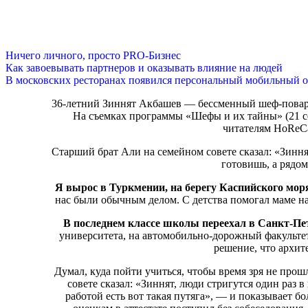
Ничего личного, просто PRO-Бизнес
Как завоевывать партнеров и оказывать влияние на людей
В московских ресторанах появился персональный мобильный о
36-летний Зиннят Акбашев — бессменный шеф-повар 
На съемках программы «Шефы и их тайны» (21 се
читателям HoReCa
Старший брат Али на семейном совете сказал: «Зиннят
готовишь, а рядом
Я вырос в Туркмении, на берегу Каспийского мор
нас были обычным делом. С детства помогал маме на
В последнем классе школы переехал в Санкт-Пе
университета, на автомобильно-дорожный факульте
решение, что архит
Думал, куда пойти учиться, чтобы время зря не прош
совете сказал: «Зиннят, люди стригутся один раз в
работой есть вот такая путяга», — и показывает б