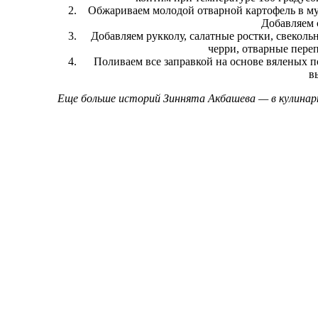
Обжариваем молодой отварной картофель в мун
Добавляем 
Добавляем рукколу, салатные ростки, свеколь
черри, отварные пере
Поливаем все заправкой на основе вяленых по
в
Еще больше историй Зиннята Акбашева — в кулинарн