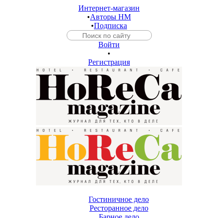
Интернет-магазин
•
Авторы HM
•
Подписка
Войти
•
Регистрация
Гостиничное дело
Ресторанное дело
Барное дело