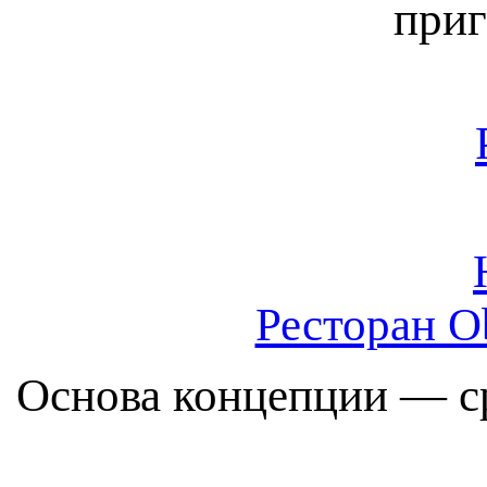
приг
Ресторан O
Основа концепции — ср