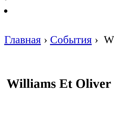
Главная
›
События
›
Wi
Williams Et Olive