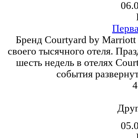
06.
Перва
Бренд Courtyard by Marriott
своего тысячного отеля. Пра
шесть недель в отелях Cour
события развернут
4
Друг
05.