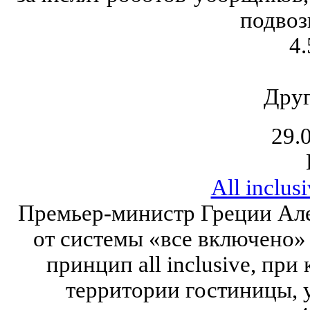
подвоз
4.
Друг
29.
All inclus
Премьер-министр Греции Але
от системы «все включено» 
принцип all inclusive, пр
территории гостиницы, у