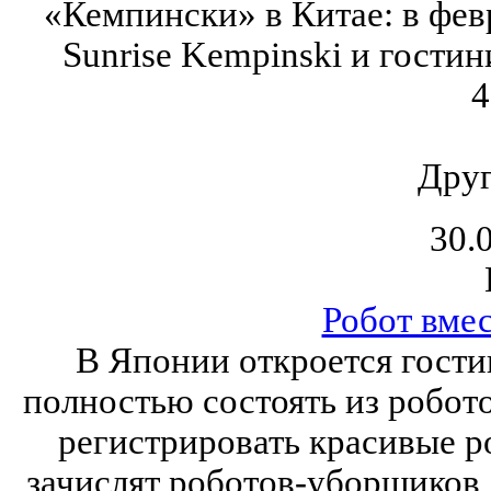
«Кемпински» в Китае: в фев
Sunrise Kempinski и гостин
4
Друг
30.
Робот вме
В Японии откроется гости
полностью состоять из робот
регистрировать красивые р
зачислят роботов-уборщиков,