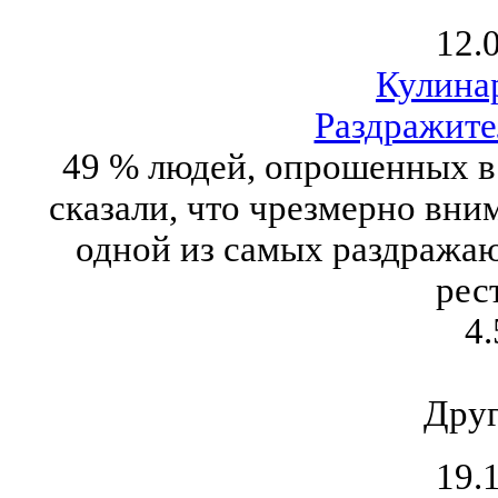
12.
Кулина
Раздражите
49 % людей, опрошенных в 
сказали, что чрезмерно вн
одной из самых раздража
рес
4.
Друг
19.