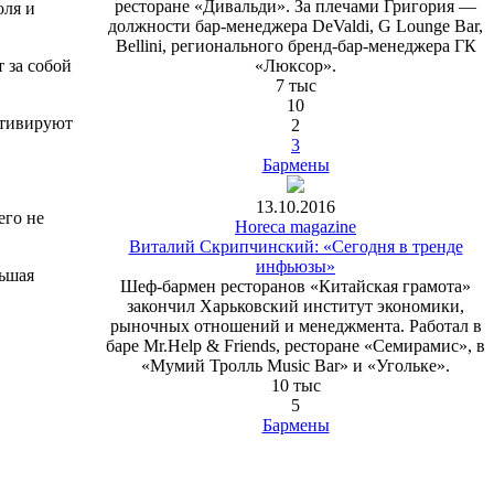
ресторане «Дивальди». За плечами Григория —
оля и
должности бар-менеджера DeValdi, G Lounge Bar,
Bellini, регионального бренд-бар-менеджера ГК
«Люксор».
 за собой
7 тыс
10
отивируют
2
3
Бармены
13.10.2016
его не
Horeca magazine
Виталий Скрипчинский: «Сегодня в тренде
инфьюзы»
льшая
Шеф-бармен ресторанов «Китайская грамота»
закончил Харьковский институт экономики,
рыночных отношений и менеджмента. Работал в
баре Mr.Help & Friends, ресторане «Семирамис», в
«Мумий Тролль Music Bar» и «Угольке».
10 тыс
5
Бармены