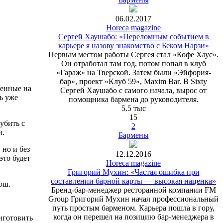
06.02.2017
Horeca magazine
Сергей Хаушабо: «Переломным событием в
карьере я назову знакомство с Беком Нарзи»
Первым местом работы Сергея стал «Кофе Хаус».
Он отработал там год, потом попал в клуб
«Гараж» на Тверской. Затем были «Эйфория-
бар», проект «Клуб 59», Maxim Bar. В Sixty
ченные на
Сергей Хаушабо с самого начала, вырос от
ть уже
помощника бармена до руководителя.
5.5 тыс
15
убить с
2
и.
Бармены
 но и без
12.12.2016
это будет
Horeca magazine
Григорий Мухин: «Частая ошибка при
составлении барной карты — высокая наценка»
ош.
Бренд-бар-менеджер ресторанной компании FM
Group Григорий Мухин начал профессиональный
путь простым барменом. Карьера пошла в гору,
когда он перешел на позицию бар-менеджера в
иготовить