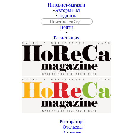
Интернет-магазин
•
Авторы HM
•
Подписка
Войти
•
Регистрация
Рестораторы
Отельеры
Сомелье