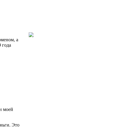
рменом, а
9 года
и моей
еньги. Это