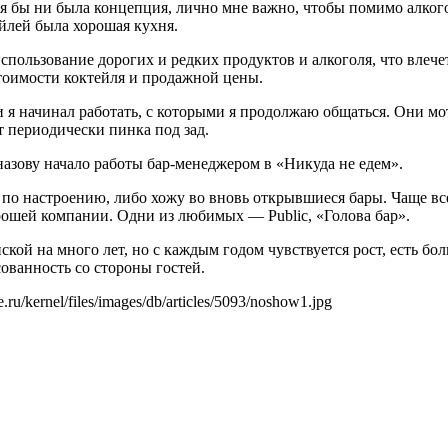
кая бы ни была концепция, лично мне важно, чтобы помимо алког
йлей была хорошая кухня.
пользование дорогих и редких продуктов и алкоголя, что влечет
тоимости коктейля и продажной цены.
 я начинал работать, с которыми я продолжаю общаться. Они м
т периодически пинка под зад.
назову начало работы бар-менеджером в «Никуда не едем».
о настроению, либо хожу во вновь открывшиеся бары. Чаще вс
хорошей компании. Одни из любимых — Public, «Голова бар».
ской на много лет, но с каждым годом чувствуется рост, есть бо
ованность со стороны гостей.