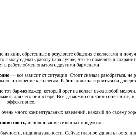
 из книг, обретенные в результате общения с коллегами и полу
то я могу сделать работу бара лучше, что-то поменять и сохрани
ет в работе обмен опытом с другими барменами.
одно
— все зависит от ситуации. Стоит сначала разобраться, не р
ьное отношение к коллегам. Работа должна строиться на довери
е тот бар-менеджер, который орет на коллег из-за любой мелочи,
ают, для чего они в баре. Всегда можно спокойно объяснить, и 
эффективнее.
 очень много концептуальных заведений, каждый по-своему хор
 понятность,
использование сезонных продуктов.
обычности, индивидуальности. Сейчас главное удивить гостя, пр