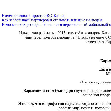
Ничего личного, просто PRO-Бизнес
Как завоевывать партнеров и оказывать влияние на людей
В московских ресторанах появился персональный мобильный о
Илья начал работать в 2015 году с Александром Кано
еще через полгода перешел в «Никуда не едем». С
отвечает за б
Бар-м
Дата 
Ме
«Своим подчиненн
Барменом я стал благодаря
случаю и паре челове
основной профес
Я понял, что в профессии надолго,
когда осознал, чт
особый мир, познать который н