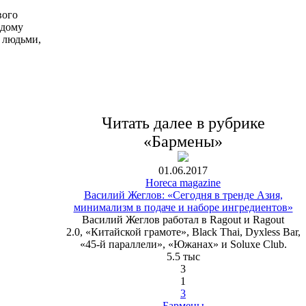
вого
ждому
и людьми,
Читать далее в рубрике
«Бармены»
01.06.2017
Horeca magazine
Василий Жеглов: «Сегодня в тренде Азия,
минимализм в подаче и наборе ингредиентов»
Василий Жеглов работал в Ragout и Ragout
2.0, «Китайской грамоте», Black Thai, Dyxless Bar,
«45-й параллели», «Южанах» и Soluxe Club.
5.5 тыс
3
1
3
Бармены