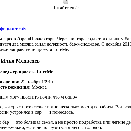
Читайте ещё:
фициант eats
м в рестобаре «Прожектор». Через полтора года стал старшим ба
пустя два месяца занял должность бар-менеджера. С декабря 201
арное направление проекта LureMe.
Илья Медведев
енеджер проекта LureMe
рождения:
22 ноября 1991 г.
сто рождения:
Москва
ым могу простить почти что угодно»
к, которые посоветовали мне несколько мест для работы. Вопрек
сии устроился в бар — и понеслось.
о бар — это большая семья, а не просто подработка или легкие д
евозможно, если не погрузиться в него с головой.