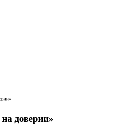
верии»
 на доверии»