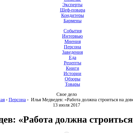
Эксперты
Шеф-повара
Кондитеры
Бармены
События
Интервью
Мнения
Персона
Заведения
Еда
Рецепты
Книги
Истории
Обзоры
Товары
Свое дело
ная
›
Персона
›
Илья Медведев: «Работа должна строиться на до
13 июля 2017
ев: «Работа должна строиться