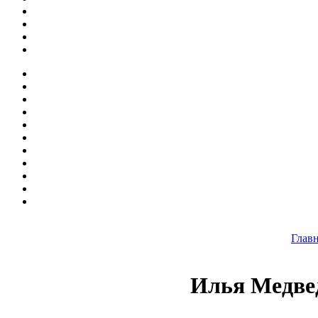
Глав
Илья Медвед