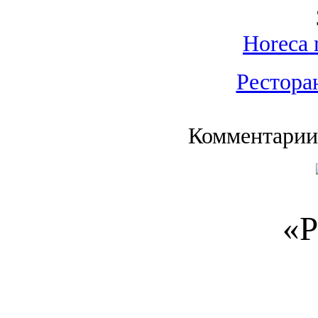
Horeca 
Рестора
Комментарии
«Р