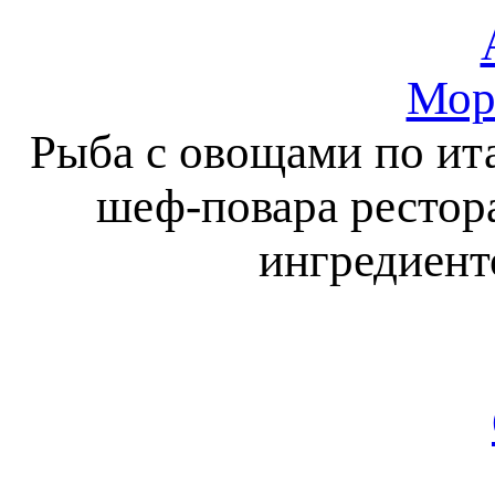
Мор
Рыба с овощами по ит
шеф-повара рестора
ингредиент