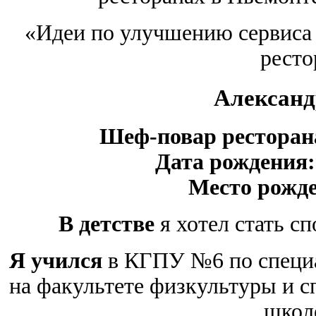
«Идеи по улучшению сервиса 
ресто
Александ
Шеф-повар ресторана
Дата рождения:
Место рожд
В детстве
я хотел стать с
Я учился
в КГПУ №6 по специа
на факультете физкультуры и с
школе