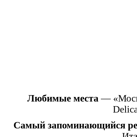
Любимые места
— «Москв
Delica
Самый запоминающийся ре
Ита