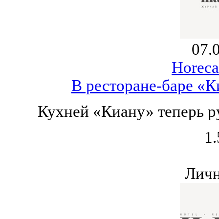
07.
Horeca
В ресторане-баре «
Кухней «Киану» теперь р
1.
Личн