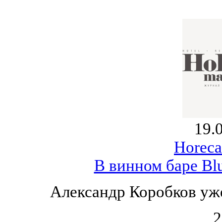
19.
Horeca
В винном баре Bl
Александр Коробков уже
2