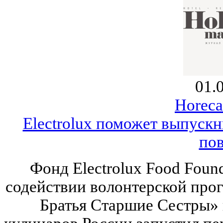
01.
Horeca
Electrolux поможет выпускн
по
Фонд Electrolux Food Found
содействии волонтерской про
Братья Старшие Сестры»