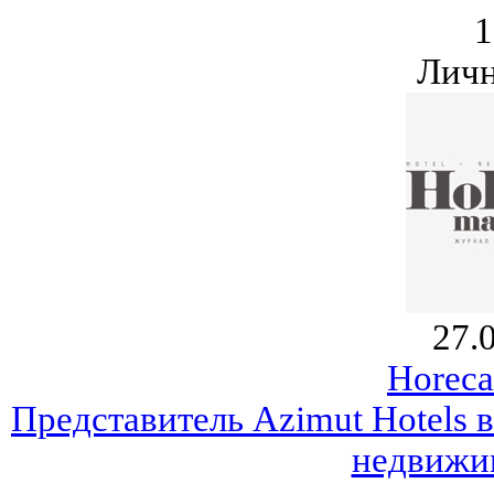
1
Личн
27.
Horeca
Представитель Azimut Hotels 
недвижи