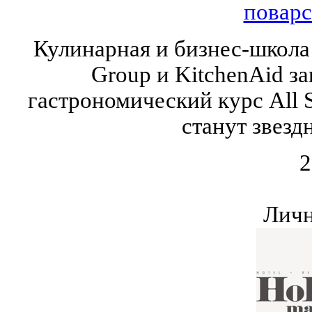
поварс
Кулинарная и бизнес-школа
Group и KitchenAid з
гастрономический курс All S
станут звезд
2
Личн