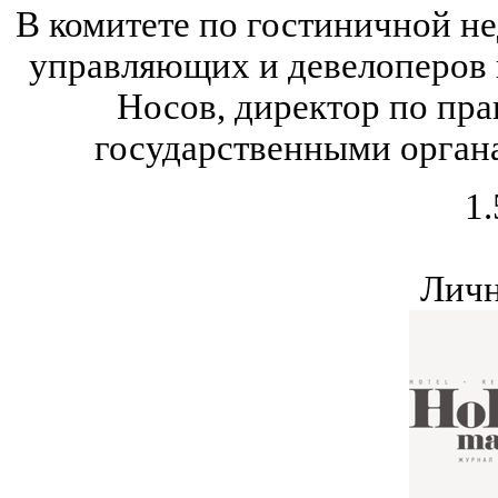
В комитете по гостиничной н
управляющих и девелоперов
Носов, директор по пра
государственными органа
1.
Личн