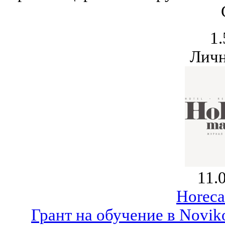
1.
Личн
11.
Horeca
Грант на обучение в Novik