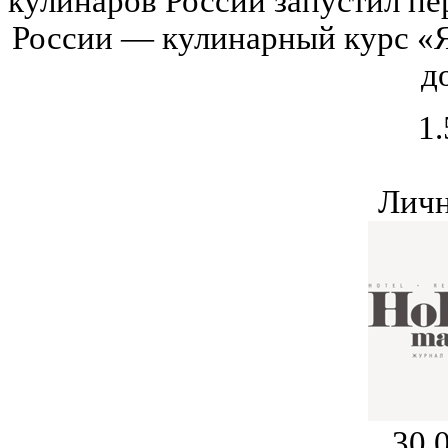
кулинаров России запустил пе
России — кулинарный курс «
д
1.
Личн
30.