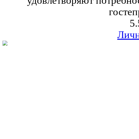
удовлетворяют потребно
гостеп
5.
Личн