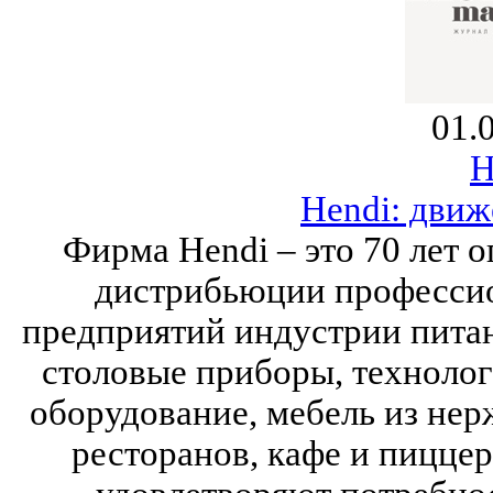
01.
H
Hendi: движ
Фирма Hendi – это 70 лет о
дистрибьюции профессио
предприятий индустрии питан
столовые приборы, технолог
оборудование, мебель из нер
ресторанов, кафе и пицце