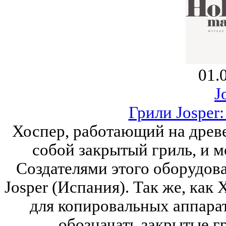
01.
J
Грили Josper
Хоспер, работающий на древе
собой закрытый гриль, и м
Создателями этого оборудов
Josper (Испания). Так же, как
для копировальных аппарат
обозначать закрытые г