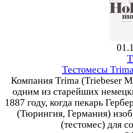
01.
T
Тестомесы Trima
Компания Trima (Triebeser 
одним из старейших немецки
1887 году, когда пекарь Герб
(Тюрингия, Германия) изо
(тестомес) для с