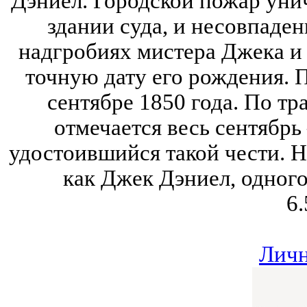
Дэниел. Городской пожар уни
здании суда, и несовпаден
надгробиях мистера Джека и 
точную дату его рождения. П
сентябре 1850 года. По т
отмечается весь сентябрь
удостоившийся такой чести. Н
как Джек Дэниел, одного
6.
Личн