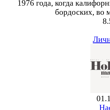
1976 года, когда калифор
бордоских, во м
8.
Личн
01.
Ha