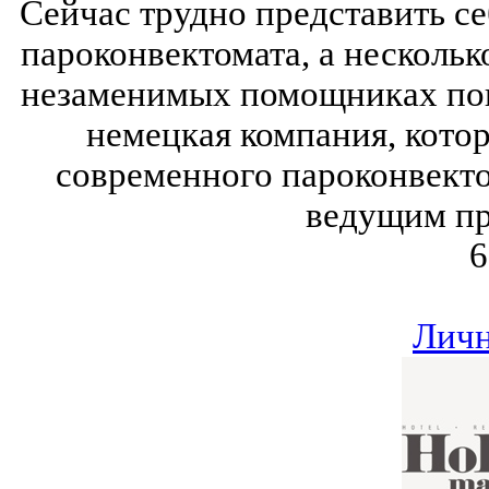
Сейчас трудно представить с
пароконвектомата, а несколько
незаменимых помощниках пова
немецкая компания, котор
современного пароконвектом
ведущим пр
6
Личн