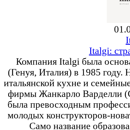
01.
I
Italgi: ст
Компания Italgi была осно
(Генуя, Италия) в 1985 году.
итальянской кухне и семейные
фирмы Жанкарло Варделли (Gia
была превосходным професс
молодых конструкторов-новато
Само название образовано