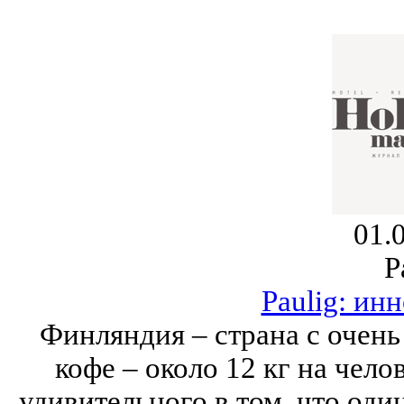
01.
P
Paulig: ин
Финляндия – страна с очен
кофе – около 12 кг на чело
удивительного в том, что од