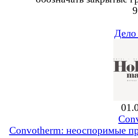
9
Дело
01.
Con
Convotherm: неоспоримые п