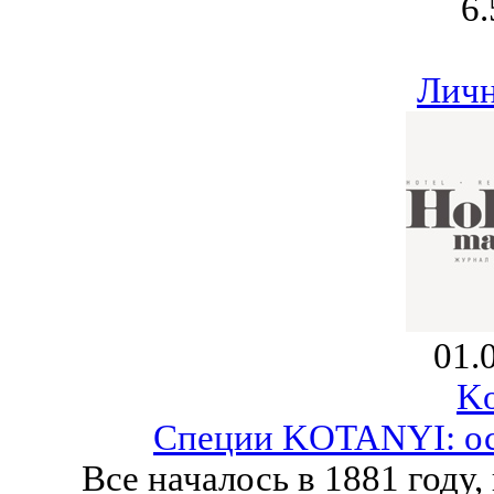
6.
Личн
01.
Ko
Специи KOTANYI: ост
Все началось в 1881 году