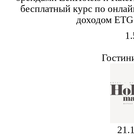
бесплатный курс по онла
доходом ETG 
1.
Гостин
21.