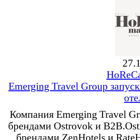
27.
HoReCa
Emerging Travel Group запус
оте
Компания Emerging Travel G
брендами Ostrovok и B2B.Os
брендами ZenHotels и Rate