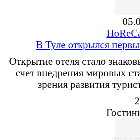
05.
HoReCa
В Туле открылся первый
Открытие отеля стало знаков
счет внедрения мировых ста
зрения развития турис
2
Гостин