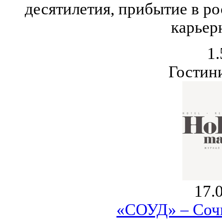
десятилетия, прибытие в р
карьер
1.
Гостин
17.
«СОУД» – Соч