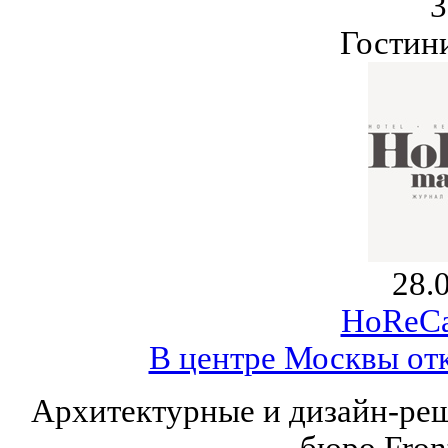
3
Гостин
28.
HoReCa
В центре Москвы отк
Архитектурные и дизайн-ре
бюро Front