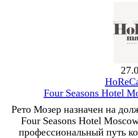
27.
HoReCa
Four Seasons Hotel M
Рето Мозер назначен на дол
Four Seasons Hotel Moscow
профессиональный путь ко