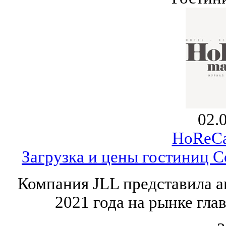
02.
HoReCa
Загрузка и цены гостиниц 
Компания JLL представила а
2021 года на рынке гла