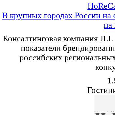
HoReCa
В крупных городах России на 
на
Консалтинговая компания JLL
показатели брендированн
российских региональных
конк
1.
Гостин