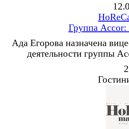
12.
HoReCa
Группа Accor:
Ада Егорова назначена виц
деятельности группы Acc
2
Гостин