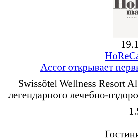
19.
HoReCa
Accor открывает первы
Swissôtel Wellness Resort A
легендарного лечебно-оздоро
1.
Гостин