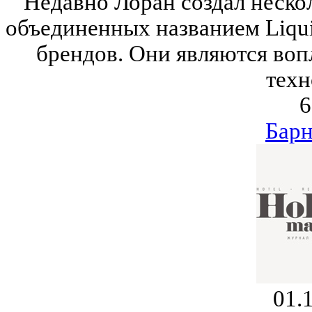
Недавно Лоран создал неско
объединенных названием Liqui
брендов. Они являются во
техн
6
Барн
01.