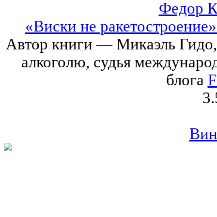
Федор К
«Виски не ракетостроение»
Автор книги — Микаэль Гидо,
алкоголю, судья междунаро
блога
F
3.
Вин