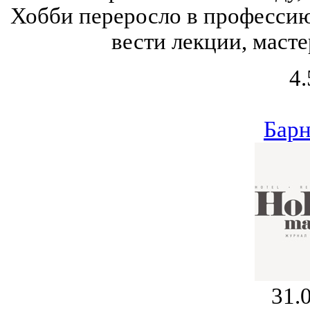
Хобби переросло в профессию,
вести лекции, масте
4.
Барн
31.