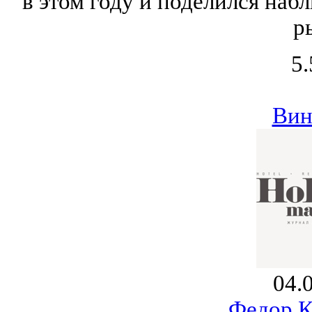
в этом году и поделился на
р
5.
Вин
04.
Федор К