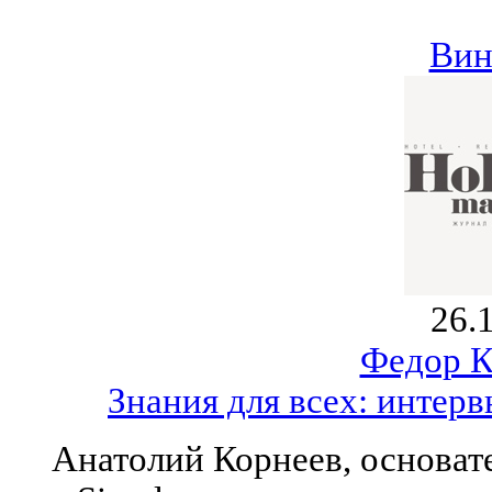
Вин
26.
Федор К
Знания для всех: интер
Анатолий Корнеев, основат