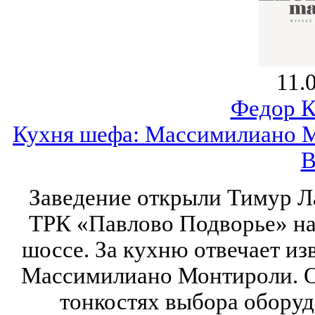
11.
Федор К
Кухня шефа: Массимилиано М
B
Заведение открыли Тимур Л
ТРК «Павлово Подворье» на
шоссе. За кухню отвечает и
Массимилиано Монтироли. О
тонкостях выбора обору