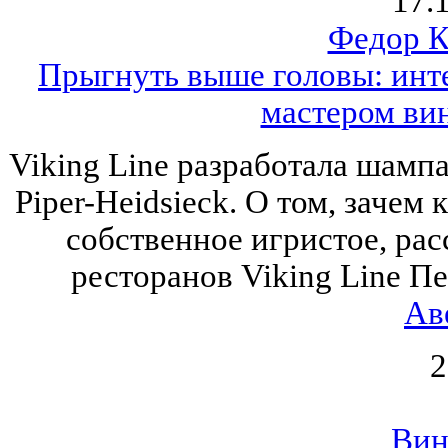
17.
Федор К
Прыгнуть выше головы: инте
мастером ви
Viking Line разработала шамп
Piper-Heidsieck. О том, заче
собственное игристое, ра
ресторанов Viking Line П
Ав
2
Вин