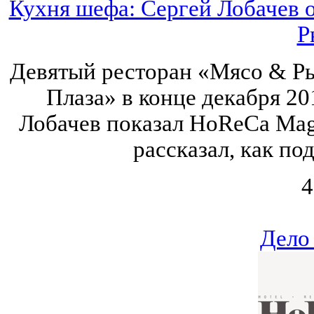
Кухня шефа: Сергей Лобачев 
Р
Девятый ресторан «Мясо & Р
Плаза» в конце декабря 20
Лобачев показал HoReCa Mag
рассказал, как по
4
Дело