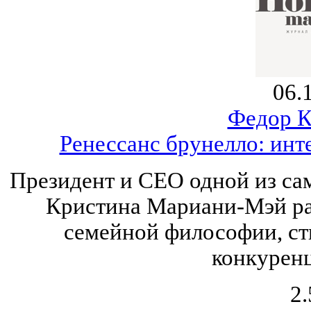
06.
Федор К
Ренессанс брунелло: инте
Президент и CEO одной из са
Кристина Мариани-Мэй рас
семейной философии, ст
конкуренц
2.