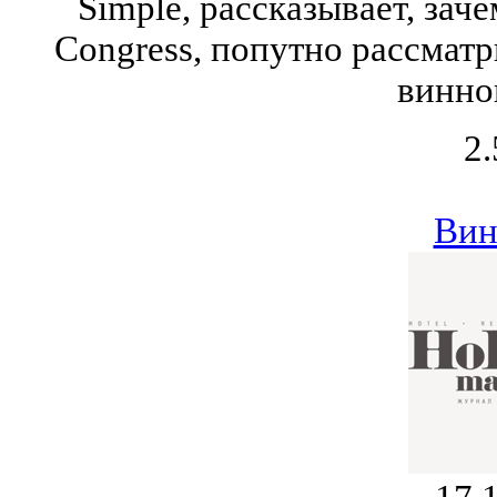
Simple, рассказывает, зач
Congress, попутно рассмат
винно
2.
Вин