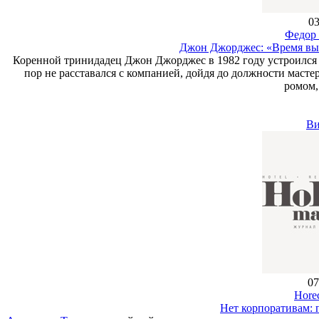
03
Федор 
Джон Джорджес: «Время вый
Коренной тринидадец Джон Джорджес в 1982 году устроился на
пор не расставался с компанией, дойдя до должности масте
ромом,
Ви
07
Hore
Нет корпоративам: