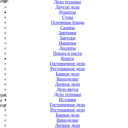
кафе.
Дело техники
Другое дело
Рецепты
Супы
Основные блюда
Салаты
Завтраки
Закуски
Напитки
Десерты
Пицца и паста
Книги
Гостиничное дело
Ресторанное дело
Барное дело
Виноделие
Личное дело
Дело вкуса
Дело техники
еры,
Истории
а
Гостиничное дело
тор
Ресторанное дело
Барное дело
Виноделие
Личное дело