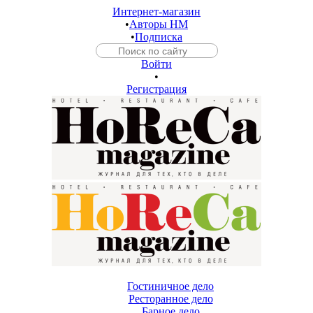
Интернет-магазин
•
Авторы HM
•
Подписка
Войти
•
Регистрация
Гостиничное дело
Ресторанное дело
Барное дело