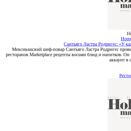
16
Hore
Сантьяго Ластра Родригес: «У ка
Мексиканский шеф-повар Сантьяго Ластра Родригес провел
ресторанов Marketplace рецепты восьми блюд и напитков. Он 
аккаунт в 
Ресто