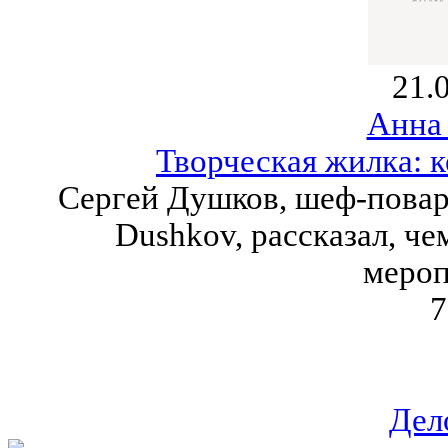
21.
Анна
Творческая жилка: к
Сергей Душков, шеф-повар 
Dushkov, рассказал, че
мероп
7
Дел