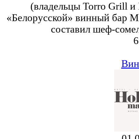
(владельцы Torro Grill и
«Белорусской» винный бар M
составил шеф-соме
6
Вин
01.