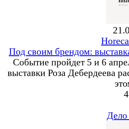
21.
Horeca
Под своим брендом: выставк
Событие пройдет 5 и 6 апре
выставки Роза Дебердеева рас
это
4
Дело