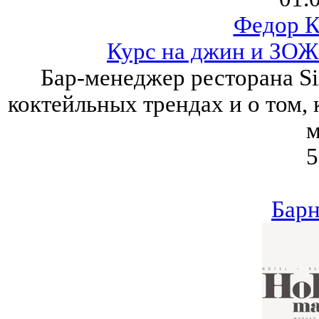
Федор К
Курс на джин и ЗОЖ:
Бар-менеджер ресторана Si
коктейльных трендах и о том,
м
5
Барн