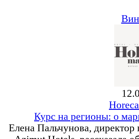
Вин
12.
Horeca
Курс на регионы: о мар
Елена Пальчунова, директор