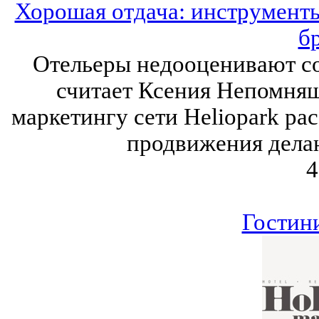
Хорошая отдача: инструмент
б
Отельеры недооценивают со
считает Ксения Непомнящ
маркетингу сети Heliopark ра
продвижения делаю
4
Гостин