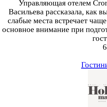
Управляющая отелем Cron
Васильева рассказала, как вы
слабые места встречает чаще 
основное внимание при подго
гос
6
Гостин