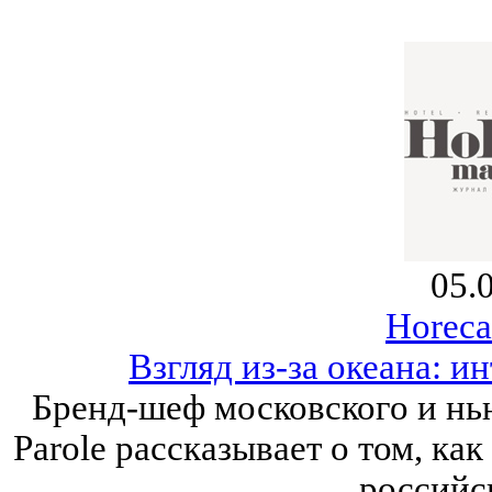
05.
Horeca
Взгляд из-за океана: 
Бренд-шеф московского и нь
Parole рассказывает о том, ка
российс