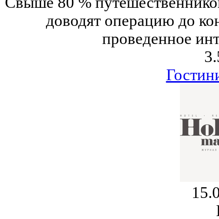
Свыше 80 % путешественников
доводят операцию до кон
проведенное инт
3.
Гостин
15.