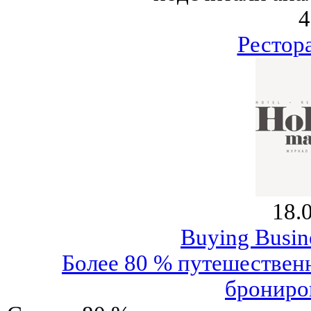
4
Рестор
18.
Buying Busine
Более 80 % путешествен
брониро