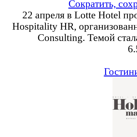
Сократить, сох
22 апреля в Lotte Hotel пр
Hospitality HR, организованн
Consulting. Темой ста
6.
Гостин