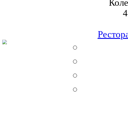
Коле
4
Рестор