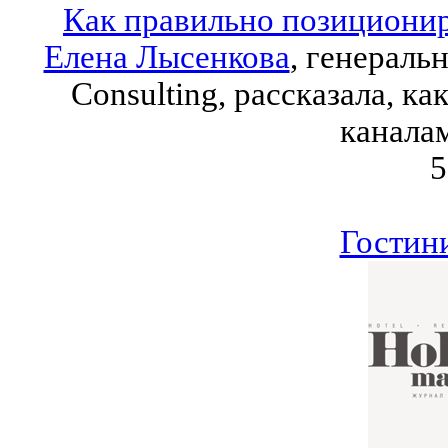
Как правильно позиционир
Елена Лысенкова
, генераль
Consulting, рассказала, ка
канала
5
Гостин