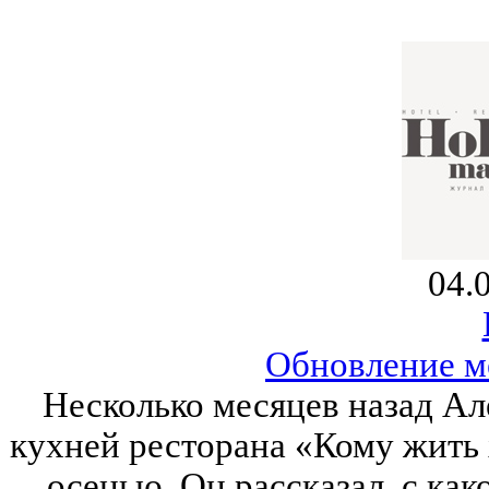
04.
Обновление м
Несколько месяцев назад Ал
кухней ресторана «Кому жить
осенью. Он рассказал, с ка