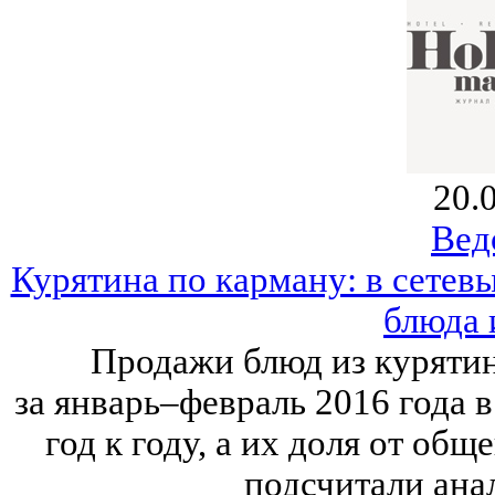
20.
Вед
Курятина по карману: в сетев
блюда 
Продажи блюд из курятин
за январь–февраль 2016 года 
год к году, а их доля от общ
подсчитали ана