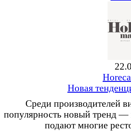
22.
Horeca
Новая тенденци
Среди производителей ви
популярность новый тренд — в
подают многие рест