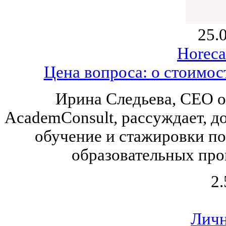
25.
Horeca
Цена вопроса: о стоимос
Ирина Следьева, CEO о
AcademConsult, рассуждает, д
обучение и стажировки по
образовательных про
2.
Личн