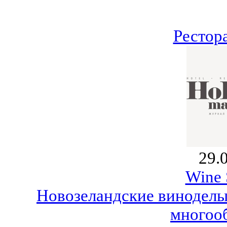
Рестор
29.
Wine 
Новозеландские виноделы
много