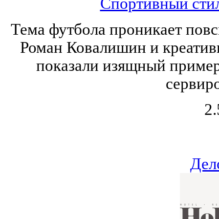
Спортивный стил
Тема футбола проникает повс
Роман Ковалишин и креатив
показали изящный пример
сервиро
2.
Дел