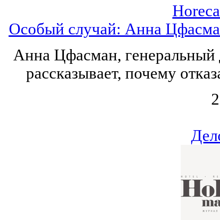
Horeca
Особый случай: Анна Цфасма
Анна Цфасман, генеральный 
рассказывает, почему отказ
2
Дел