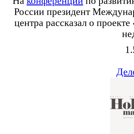
На
конференции
по развити
России президент Междуна
центра рассказал о проекте
не
1.
Дел