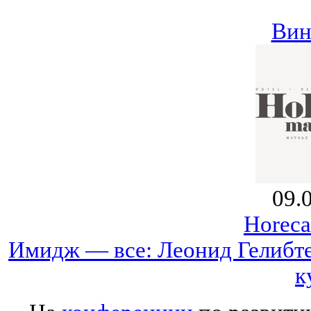
Вин
09.
Horeca
Имидж — все: Леонид Гелибт
к