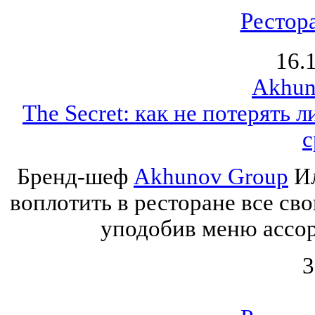
Рестор
16.
Akhun
The Secret: как не потерять 
с
Бренд-шеф
Akhunov Group
Ил
воплотить в ресторане все св
уподобив меню ассор
3