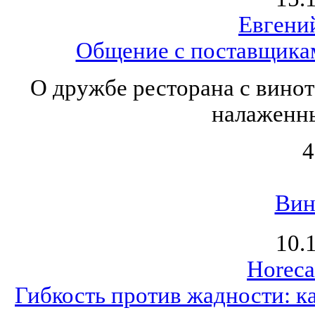
Евгени
Общение с поставщикам
О дружбе ресторана с вино
налаженны
4
Вин
10.
Horeca
Гибкость против жадности: к