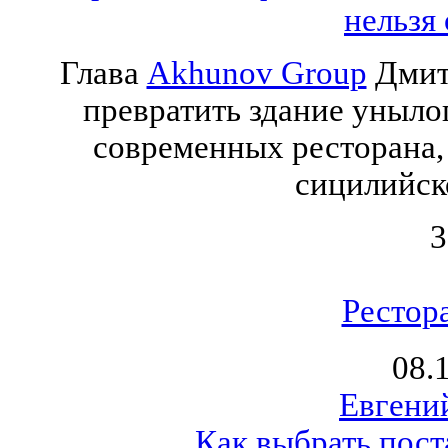
нельзя 
Глава
Akhunov Group
Дмитр
превратить здание унылог
современных ресторана,
сицилийск
3
Рестор
08.
Евгени
Как выбрать пост