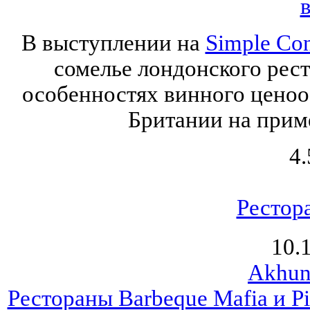
В выступлении на
Simple Con
сомелье лондонского рест
особенностях винного цено
Британии на приме
4.
Рестор
10.
Akhun
Рестораны Barbeque Mafia и Pi