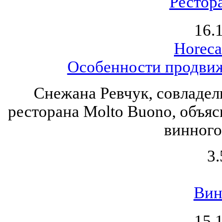
Рестор
16.
Horeca
Особенности продвиж
Снежана Ревчук, совладел
ресторана Molto Buono, объя
винного
3.
Вин
15.