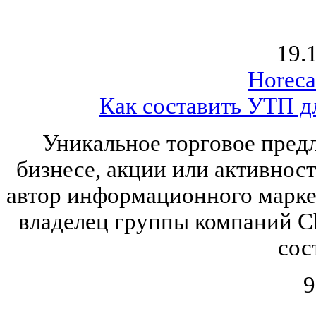
19.
Horeca
Как составить УТП д
Уникальное торговое пред
бизнесе, акции или активнос
автор информационного марке
владелец группы компаний Che
сос
9