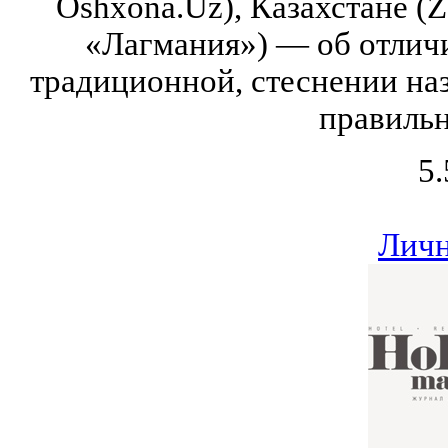
Oshxona.Uz), Казахстане (Z
«Лагмания») — об отличи
традиционной, стеснении наз
правильн
5.
Личн