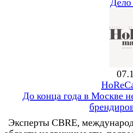
Дело
07.
HoReCa
До конца года в Москве н
брендиров
Эксперты CBRE, международ