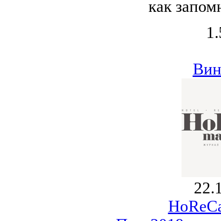
как запом
1.
Вин
22.
HoReCa