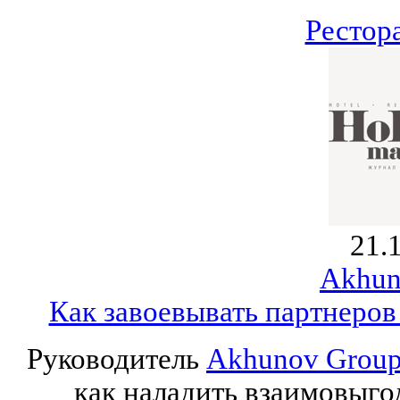
Рестор
21.
Akhun
Как завоевывать партнеров
Руководитель
Akhunov Grou
как наладить взаимовыго