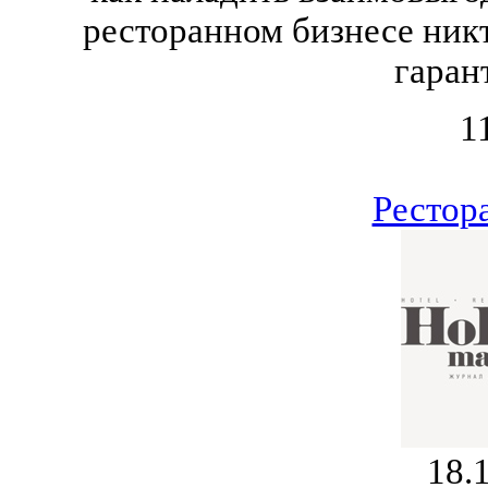
ресторанном бизнесе никт
гаран
1
Рестор
18.