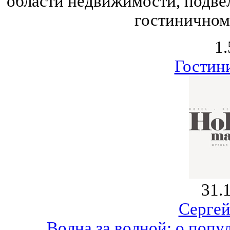
области недвижимости, подвели
гостиничном
1.
Гостин
31.
Серге
Волна за волной: о поп