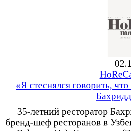
02.
HoReCa
«Я стеснялся говорить, что
Бахридд
35-летний ресторатор Бах
бренд-шеф ресторанов в Узбек