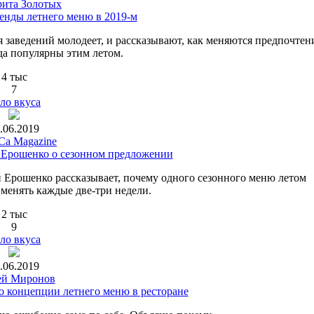
ита Золотых
ренды летнего меню в 2019-м
 заведений молодеет, и рассказывают, как меняются предпочтен
да популярны этим летом.
4 тыс
7
ло вкуса
.06.2019
a Magazine
 Ерошенко о сезонном предложении
й Ерошенко рассказывает, почему одного сезонного меню летом
 менять каждые две-три недели.
2 тыс
9
ло вкуса
.06.2019
ей Миронов
 о концепции летнего меню в ресторане