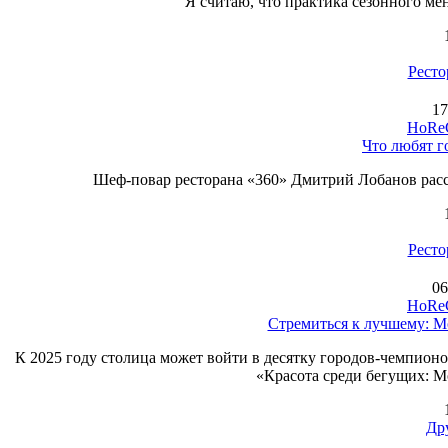
Я считаю, что практика сезонного ме
Ресто
17
HoReC
Что любят г
Шеф-повар ресторана «360» Дмитрий Лобанов расск
Ресто
06
HoReC
Стремиться к лучшему: М
К 2025 году столица может войти в десятку городов-чемпион
«Красота среди бегущих: М
Др