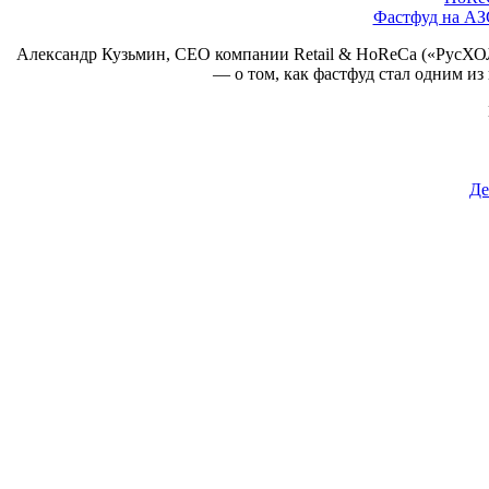
Фастфуд на АЗ
Александр Кузьмин, CEO компании Retail & HoReCa («РусХОЛ
— о том, как фастфуд стал одним из
Де