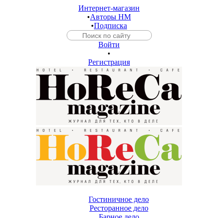
Интернет-магазин
•
Авторы HM
•
Подписка
Войти
•
Регистрация
Гостиничное дело
Ресторанное дело
Барное дело