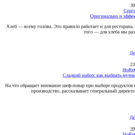
30
Серг
Оригинально и эффек
Хлеб — всему голова. Это правило работает и для ресторана.
того — для хлеба мы ра
Де
23
HoReC
Сладкий набор: как выбрать мучны
На что обращает внимание шеф-повар при выборе продуктов и
производство, рассказывает генеральный дирек
Де
20
HoReC