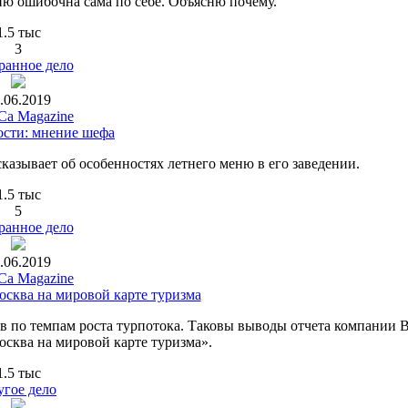
ню ошибочна сама по себе. Объясню почему.
1.5 тыс
3
ранное дело
.06.2019
a Magazine
ости: мнение шефа
азывает об особенностях летнего меню в его заведении.
1.5 тыс
5
ранное дело
.06.2019
a Magazine
осква на мировой карте туризма
ов по темпам роста турпотока. Таковы выводы отчета компании
осква на мировой карте туризма».
1.5 тыс
угое дело