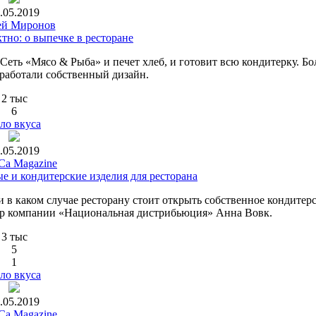
.05.2019
ей Миронов
тно: о выпечке в ресторане
 Сеть «Мясо & Рыба» и печет хлеб, и готовит всю кондитерку. Бо
зработали собственный дизайн.
2 тыс
6
ло вкуса
.05.2019
a Magazine
е и кондитерские изделия для ресторана
 в каком случае ресторану стоит открыть собственное кондитер
тор компании «Национальная дистрибьюция» Анна Вовк.
3 тыс
5
1
ло вкуса
.05.2019
a Magazine