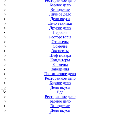
Ресторанное дело
Барное дело
Виноделие
Личное дело
Дело вкуса
Дело техники
Другое дело
Персона
Рестораторы
Отельеры
Сомелье
Эксперты
Шеф-повара
Кондитеры
Бармены
Заведения
Гостиничное дело
Ресторанное дело
Барное дело
Дело вкуса
 BCG
Еда
Ресторанное дело
Барное дело
Виноделие
Дело вкуса