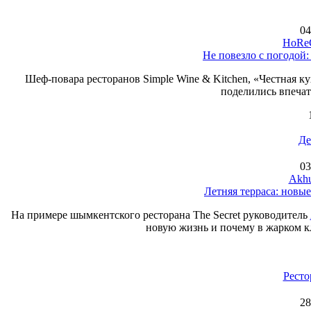
04
HoReC
Не повезло с погодой:
Шеф-повара ресторанов Simple Wine & Kitchen, «Честная ку
поделились впеча
Де
03
Akhu
Летняя терраса: новы
На примере шымкентского ресторана The Secret руководитель
новую жизнь и почему в жарком кл
Ресто
28