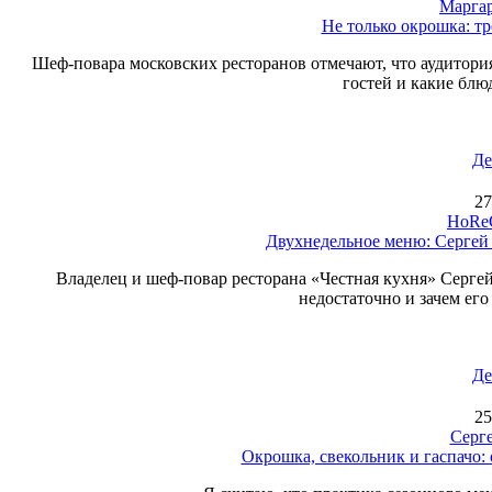
Маргар
Не только окрошка: т
Шеф-повара московских ресторанов отмечают, что аудитория
гостей и какие блю
Де
27
HoReC
Двухнедельное меню: Сергей
Владелец и шеф-повар ресторана «Честная кухня» Серге
недостаточно и зачем его
Де
25
Серг
Окрошка, свекольник и гаспачо: