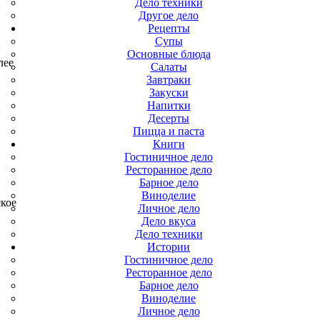
Дело техники
Другое дело
Рецепты
Супы
Основные блюда
лее
Салаты
Завтраки
Закуски
Напитки
Десерты
Пицца и паста
Книги
Гостиничное дело
Ресторанное дело
Барное дело
Виноделие
ское
Личное дело
Дело вкуса
Дело техники
Истории
Гостиничное дело
Ресторанное дело
Барное дело
Виноделие
Личное дело