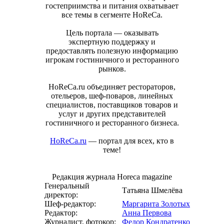
гостеприимства и питания охватывает
все темы в сегменте HoReCa.
Цель портала — оказывать
экспертную поддержку и
предоставлять полезную информацию
игрокам гостиничного и ресторанного
рынков.
HoReCa.ru объединяет рестораторов,
отельеров, шеф-поваров, линейных
специалистов, поставщиков товаров и
услуг и других представителей
гостиничного и ресторанного бизнеса.
HoReCa.ru
— портал для всех, кто в
теме!
Редакция журнала Horeca magazine
Генеральный
Татьяна Шмелёва
директор:
Шеф-редактор:
Маргарита Золотых
Редактор:
Анна Первова
Журналист, фотокор:
Федор Кондратенко