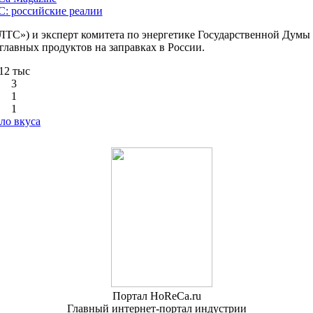
С: российские реалии
ТС») и эксперт комитета по энергетике Государственной Думы
 главных продуктов на заправках в России.
12 тыс
3
1
1
ло вкуса
Портал HoReCa.ru
Главный интернет-портал индустрии