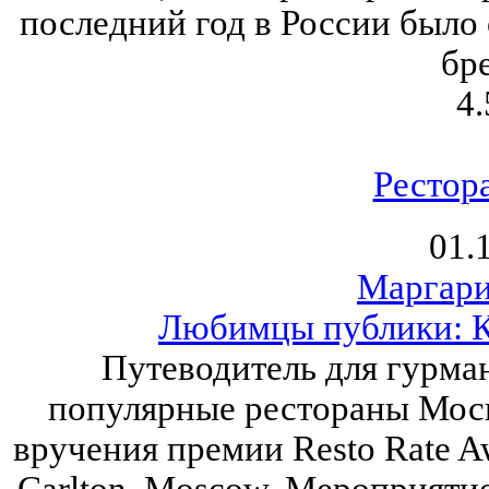
последний год в России было
бр
4.
Рестор
01.
Маргари
Любимцы публики: К
Путеводитель для гурман
популярные рестораны Мос
вручения премии Resto Rate Aw
Carlton, Moscow. Мероприяти