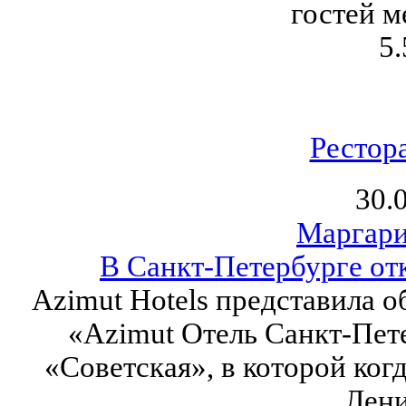
гостей м
5.
Рестор
30.
Маргари
В Санкт-Петербурге от
Azimut Hotels представила о
«Azimut Отель Санкт-Пет
«Советская», в которой ког
Лени