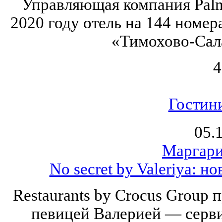
Управляющая компания Palm
2020 году отель на 144 номер
«Тимохово-Сал
4
Гостин
05.
Маргари
No secret by Valeriya: н
Restaurants by Crocus Group 
певицей Валерией — серви