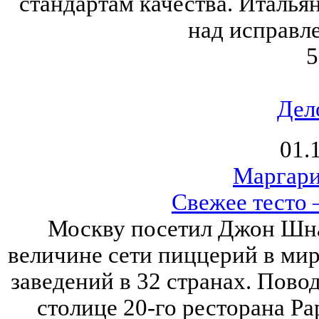
стандартам качества. Италья
над исправл
5
Дел
01.
Маргари
Свежее тесто 
Москву посетил Джон Шнат
величине сети пиццерий в мир
заведений в 32 странах. Пово
столице 20-го ресторана Pap