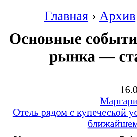
Главная
›
Архив
Основные события
рынка — ст
16.
Маргари
Отель рядом с купеческой ус
ближайшем