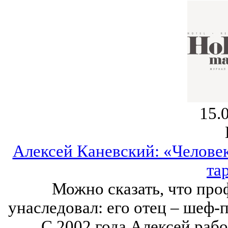
15.
Алексей Каневский: «Человек
та
Можно сказать, что пр
унаследовал: его отец ‒ шеф-
С 2002 года Алексей раб