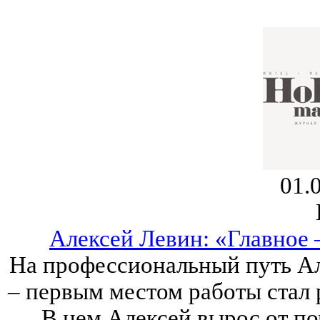
01.
Алексей Левин: «Главное 
На профессиональный путь Ал
– первым местом работы стал 
В нем Алексей вырос от п