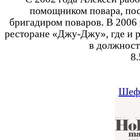
помощником повара, пос
бригадиром поваров. В 2006
ресторане «Джу-Джу», где и ра
в должност
8.
Шеф