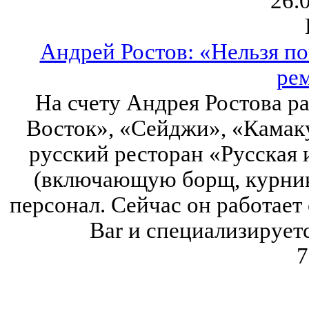
26.
Андрей Ростов: «Нельзя по
ре
На счету Андрея Ростова р
Восток», «Сейджи», «Камак
русский ресторан «Русская 
(включающую борщ, курник,
персонал. Сейчас он работает
Bar и специализируетс
7