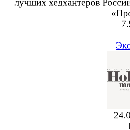
лучших хедхантеров России
«Пр
7.
Эк
24.