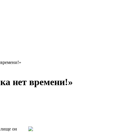
 времени!»
ка нет времени!»
илище он