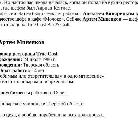
. Но настоящая школа началась, когда он попал на кухню рестор
 где шефом был Адриан Кетглас.
фессии. Затем были семь лет работы с
Алексеем Козырицким
в
ачестве шефа в кафе «Молоко». Сейчас
Артем Миненков
— шеф-
стных цен» True Cost Bar & Grill.
Артем Миненков
овар ресторана True Cost
рождения:
24 июля 1986 г.
рождения:
Тверская область
Опыт работы:
14 лет
любимым или отвратительным в одно мгновение»
отел
стать поваром или археологом.
ном бизнесе
я работаю с 16 лет.
поварское училище в Тверской области.
го цеха, а вообще поработал на всех должностях.