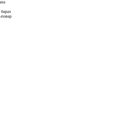
ана
 барах
повар