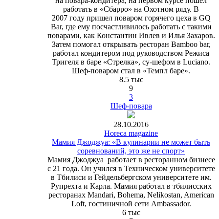
на повара-кондитера, на первом курсе пошел
работать в «Сбарро» на Охотном ряду. В
2007 году пришел поваром горячего цеха в GQ
Bar, где ему посчастливилось работать с такими
поварами, как Константин Ивлев и Илья Захаров.
Затем помогал открывать ресторан Bamboo bar,
работал кондитером под руководством Режиса
Тригеля в баре «Стрелка», су-шефом в Luciano.
Шеф-поваром стал в «Темпл баре».
8.5 тыс
9
3
Шеф-повара
28.10.2016
Horeca magazine
Мамия Джоджуа: «В кулинарии не может быть
соревнований, это же не спорт»
Мамия Джоджуа
работает в ресторанном бизнесе
с 21 года. Он учился в Техническом университете
в Тбилиси и Гейдельбергском университете им.
Рупрехта и Карла. Мамия работал в тбилисских
ресторанах Mandari, Bohema, Nelikostan, American
Loft, гостиничной сети Ambassador.
6 тыс