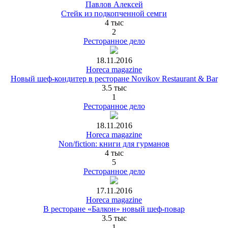
Павлов Алексей
Стейк из подкопченной семги
4 тыс
2
Ресторанное дело
18.11.2016
Horeca magazine
Новый шеф-кондитер в ресторане Novikov Restaurant & Bar
3.5 тыс
1
Ресторанное дело
18.11.2016
Horeca magazine
Non/fiction: книги для гурманов
4 тыс
5
Ресторанное дело
17.11.2016
Horeca magazine
В ресторане «Балкон» новый шеф-повар
3.5 тыс
1