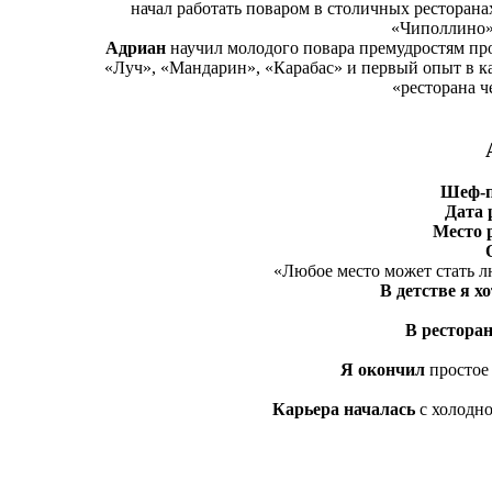
начал работать поваром в столичных ресторанах
«Чиполлино»,
Адриан
научил молодого повара премудростям про
«Луч», «Мандарин», «Карабас» и первый опыт в к
«ресторана че
Шеф-п
Дата 
Место 
«Любое место может стать 
В детстве я х
В ресторан
Я окончил
простое 
Карьера началась
с холодно