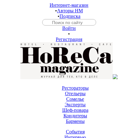
Интернет-магазин
•
Авторы HM
•
Подписка
Войти
•
Регистрация
Рестораторы
Отельеры
Сомелье
Эксперты
Шеф-повара
Кондитеры
Бармены
События
Интервью