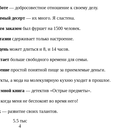
боте
— добросовестное отношение к своему делу.
мый десерт
— их много. Я сластена.
м заказом
был фуршет на 1500 человек.
тазии
сдерживает только настроение.
день
может длиться и 8, и 14 часов.
атает
больше свободного времени для семьи.
тение
простой понятной пище за приемлемые деньги.
кты, а мода на молекулярную кухню уходит в прошлое.
 мной книга
— детектив «Острые предметы».
огда меня не беспокоят во время него!
х
— развитие своих талантов.
5.5 тыс
4