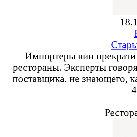
18.
Стары
Импортеры вин прекратил
рестораны. Эксперты говоря
поставщика, не знающего, ка
4
Рестор