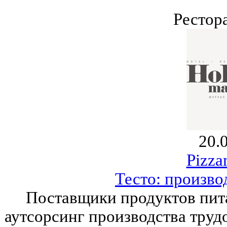
Рестор
20.
Pizza
Тесто: произво
Поставщики продуктов пит
аутсорсинг производства труд