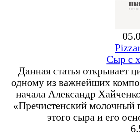
05.
Pizza
Сыр с 
Данная статья открывает 
одному из важнейших компо
начала Александр Хайченко
«Пречистенский молочный п
этого сыра и его ос
6.