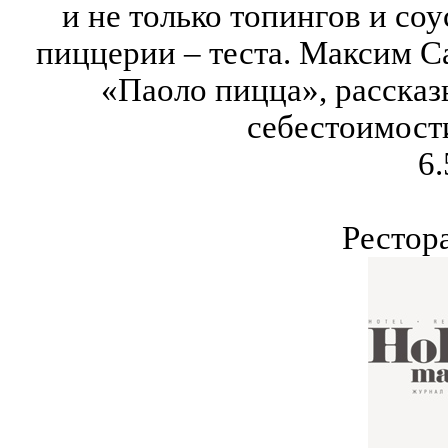
и не только топингов и соу
пиццерии – теста. Максим С
«Паоло пицца», рассказ
себестоимости
6.
Рестор