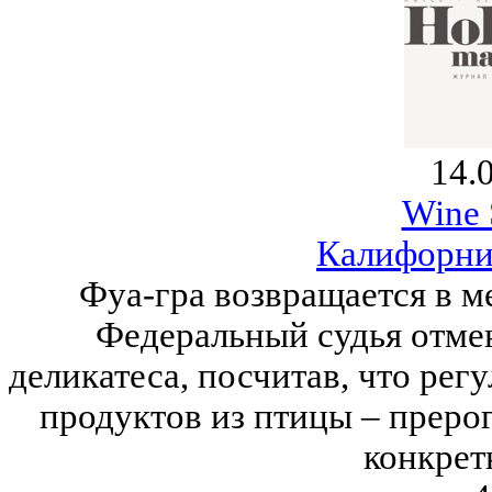
14.
Wine 
Калифорни
Фуа-гра возвращается в 
Федеральный судья отмен
деликатеса, посчитав, что ре
продуктов из птицы – преро
конкрет