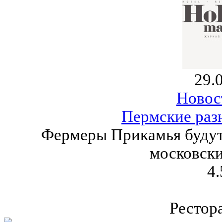
29.
Новос
Пермские раз
Фермеры Прикамья будут 
московски
4.
Рестор