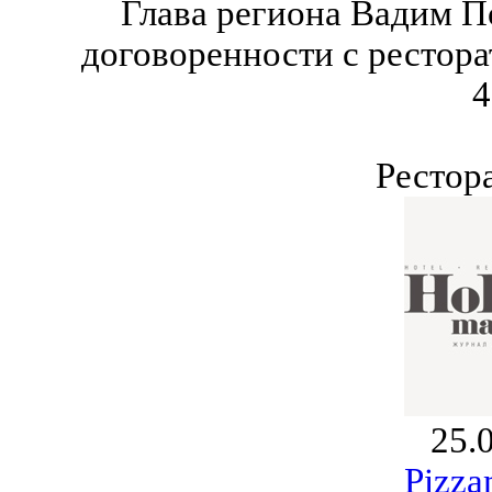
Глава региона Вадим П
договоренности с рестор
4
Рестор
25.
Pizza