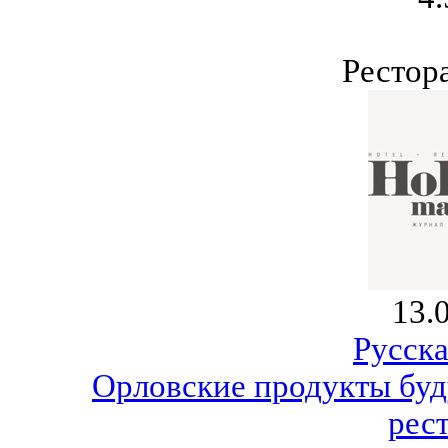
Рестор
13.
Русска
Орловские продукты буд
рес