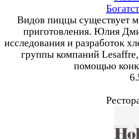
Богатс
Видов пиццы существует мн
приготовления. Юлия Дми
исследования и разработок х
группы компаний Lesaffre,
помощью конк
6.
Рестор