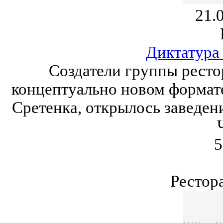
21.
Диктатура
Создатели группы ресто
концептуально новом формате 
Сретенка, открылось заведен
5
Рестор