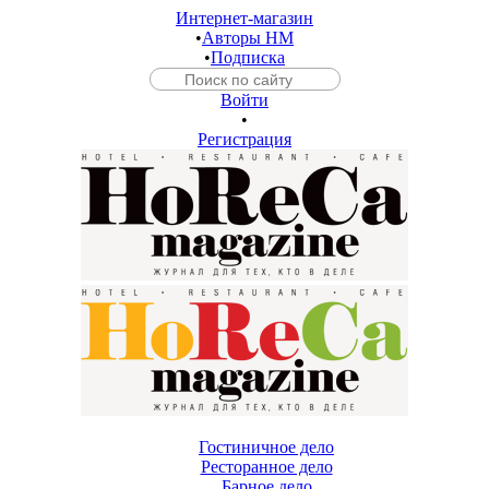
Интернет-магазин
•
Авторы HM
•
Подписка
Войти
•
Регистрация
Гостиничное дело
Ресторанное дело
Барное дело