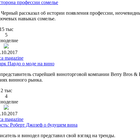
 сторона профессии сомелье
др Черный рассказал об истории появления профессии, неочевидн
лючевых навыках сомелье.
15 тыс
5
ноделие
.10.2017
ca magazine
арк Пардо о моде на вино
, представитель старейшей виноторговой компании Berry Bros &
иях винного рынка.
2 тыс
4
ноделие
.10.2017
ca magazine
сть: Роберт Джозеф о будущем вина
исатель и винодел представил свой взгляд на тренды.