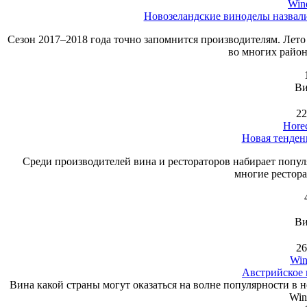
Wine
Новозеландские виноделы назва
Сезон 2017–2018 года точно запомнится производителям. Лет
во многих район
Ви
22
Hore
Новая тенден
Среди производителей вина и рестораторов набирает попул
многие рестор
Ви
26
Win
Австрийское 
Вина какой страны могут оказаться на волне популярности в
Win