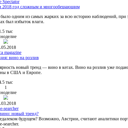
 Spectator
ли 2018 год сложным и многообещающим
о было одним из самых жарких за всю историю наблюдений, при 
ах был избыток влаги.
1.5 тыс
ноделие
.05.2018
ca magazine
ция: вино на розлив
ярность новый тренд — вино в кегах. Вино на розлив уже подаю
аны в США и Европе.
4.5 тыс
1
ноделие
.03.2018
e-searcher
вино: новый тренд?
 недалеком будущем? Возможно, Австрии, считают аналитики пор
e-searcher.