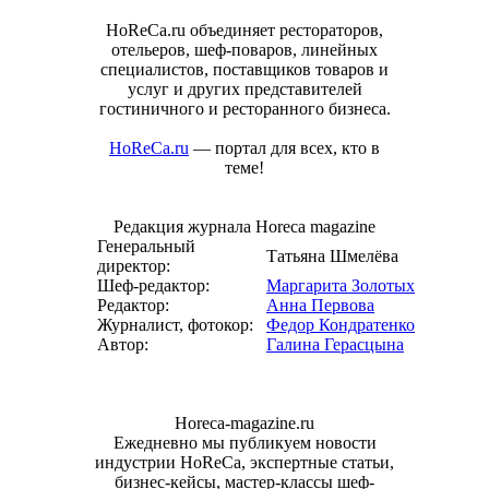
HoReCa.ru объединяет рестораторов,
отельеров, шеф-поваров, линейных
специалистов, поставщиков товаров и
услуг и других представителей
гостиничного и ресторанного бизнеса.
HoReCa.ru
— портал для всех, кто в
теме!
Редакция журнала Horeca magazine
Генеральный
Татьяна Шмелёва
директор:
Шеф-редактор:
Маргарита Золотых
Редактор:
Анна Первова
Журналист, фотокор:
Федор Кондратенко
Автор:
Галина Герасцына
Horeca-magazine.ru
Ежедневно мы публикуем новости
индустрии HoReCa, экспертные статьи,
бизнес-кейсы, мастер-классы шеф-