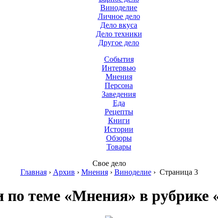
Виноделие
Личное дело
Дело вкуса
Дело техники
Другое дело
События
Интервью
Мнения
Персона
Заведения
Еда
Рецепты
Книги
Истории
Обзоры
Товары
Свое дело
Главная
›
Архив
›
Мнения
›
Виноделие
›
Страница 3
 по теме «Мнения» в рубрике 