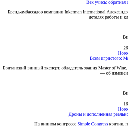
Век учись: обратная
Бренд-амбассадор компании Inkerman International Алексан
деталях работы и к
Ви
26
Hore
Всем игристого: М
Британский винный эксперт, обладатель звания Master of Wine
— об изменен
Ви
16
Hore
Дроны и дополненная реально
На винном конгрессе
Simple Congress
критик, п