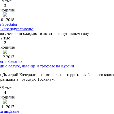
1.5 тыс
3
ноделие
.01.2018
 Spectator
 чего ждут сомелье
ос, чего они ожидают и хотят в наступившем году.
2 тыс
2
ноделие
.12.2017
ита Золотых
и о белуге, лаванде и трюфеле на Кубани
» Дмитрий Кочериди вспоминает, как территория бывшего колхо
ратилась в «русскую Тоскану».
2.5 тыс
4
ноделие
.11.2017
ca magazine