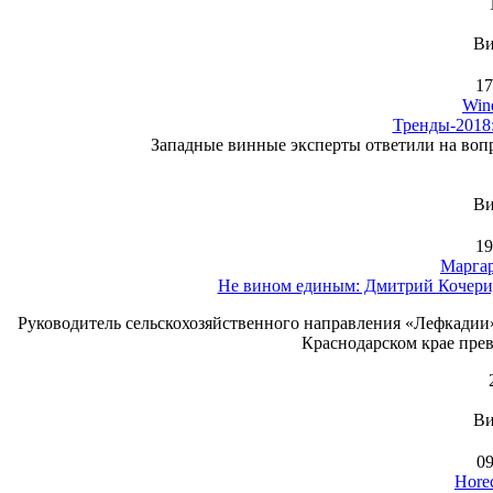
Ви
17
Wine
Тренды-2018:
Западные винные эксперты ответили на вопр
Ви
19
Маргар
Не вином единым: Дмитрий Кочерид
Руководитель сельскохозяйственного направления «Лефкадии
Краснодарском крае прев
Ви
09
Hore