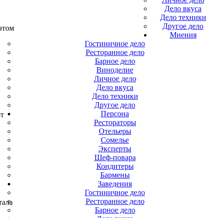
Дело вкуса
Дело техники
Другое дело
этом
Мнения
Гостиничное дело
Ресторанное дело
Барное дело
Виноделие
Личное дело
Дело вкуса
Дело техники
Другое дело
Персона
т
Рестораторы
Отельеры
Сомелье
Эксперты
Шеф-повара
Кондитеры
Бармены
Заведения
Гостиничное дело
Ресторанное дело
тала
Барное дело