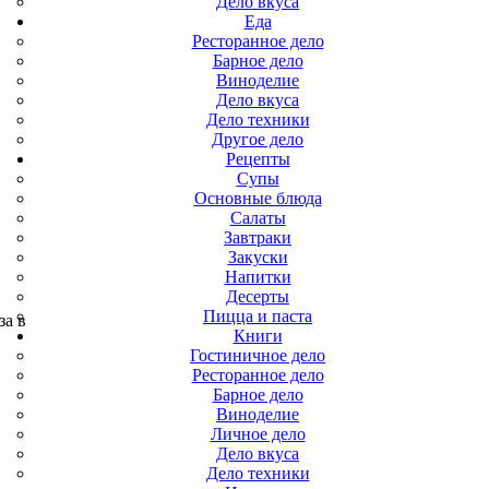
Дело вкуса
Еда
Ресторанное дело
Барное дело
Виноделие
Дело вкуса
Дело техники
Другое дело
Рецепты
Супы
Основные блюда
Салаты
Завтраки
Закуски
Напитки
Десерты
Пицца и паста
за в
Книги
Гостиничное дело
Ресторанное дело
Барное дело
Виноделие
Личное дело
Дело вкуса
Дело техники