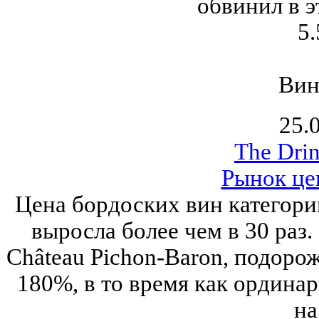
обвинил в э
5.
Вин
25.
The Drin
Рынок це
Цена бордоских вин категории
выросла более чем в 30 раз.
Château Pichon-Baron, подоро
180%, в то время как ордина
на