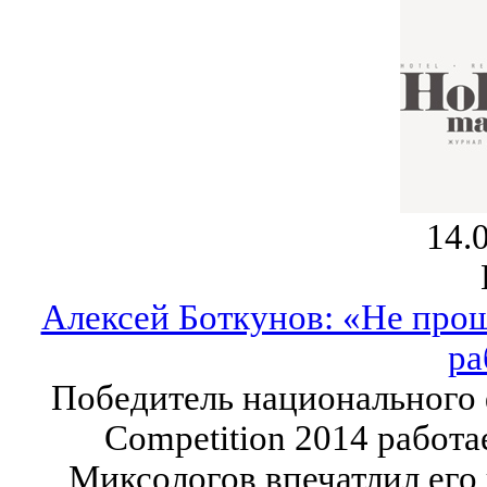
14.
Алексей Боткунов: «Не про
ра
Победитель национального ф
Competition 2014 работае
Миксологов впечатлил его к