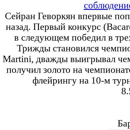
соблюдени
Сейран Геворкян впервые попа
назад. Первый конкурс (Bacard
в следующем победил в тре
Трижды становился чемпио
Martini, дважды выигрывал че
получил золото на чемпионате
флейрингу на 10-м турн
8.
Ба