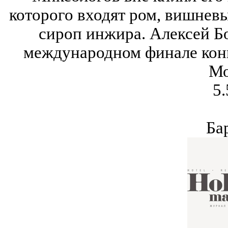
которого входят ром, вишневы
сироп инжира. Алексей Б
международном финале конк
Мо
5.
Ба