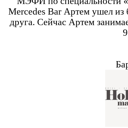
МЭФИ по специальности «
Mercedes Bar Артем ушел из
друга. Сейчас Артем занима
9
Ба