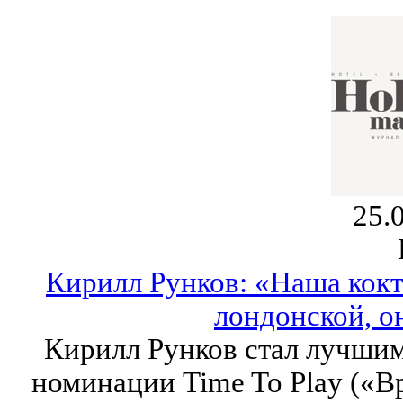
25.
Кирилл Рунков: «Наша кокте
лондонской, о
Кирилл Рунков стал лучшим
номинации Time To Play («Вр