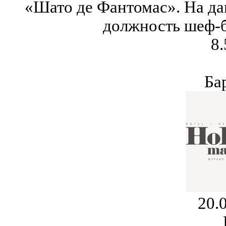
«Шато де Фантомас». На д
должность шеф-б
8.
Ба
20.