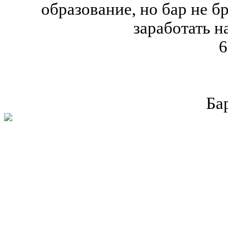
образование, но бар не б
заработать н
6
Ба