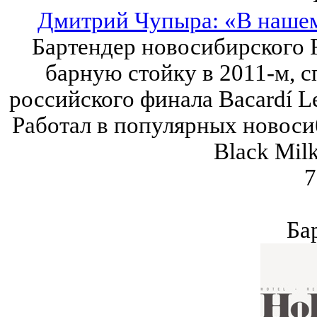
Дмитрий Чупыра: «В нашем 
Бартендер новосибирского R
барную стойку в 2011-м, с
российского финала Bacardí Le
Работал в популярных новосиб
Black Milk
7
Ба