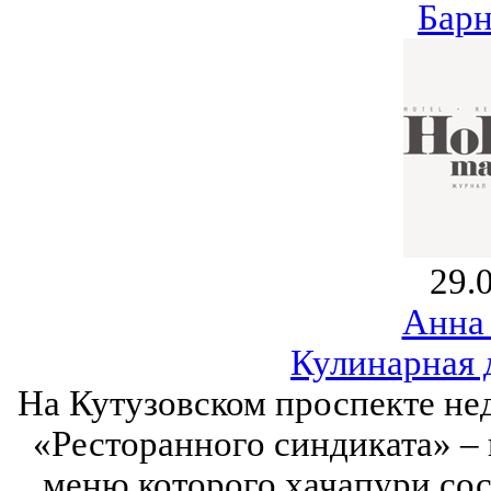
Барн
29.
Анна
Кулинарная 
На Кутузовском проспекте не
«Ресторанного синдиката» ‒ 
меню которого хачапури сос