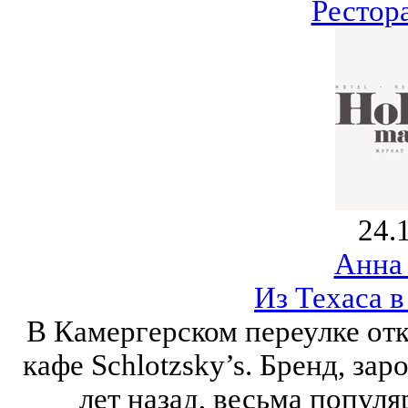
Рестор
24.
Анна
Из Техаса 
В Камергерском переулке отк
кафе Schlotzsky’s. Бренд, за
лет назад, весьма популя