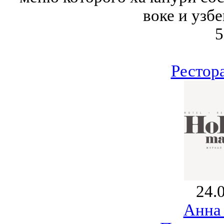
воке и узб
5
Рестор
24.
Анна