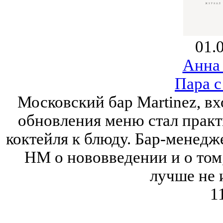
01.
Анна
Пара с
Московский бар Martinez, вх
обновления меню стал практ
коктейля к блюду. Бар-менедж
HM о нововведении и о том,
лучше не 
1