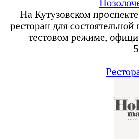
Позолоч
На Кутузовском проспекте
ресторан для состоятельной 
тестовом режиме, официа
5
Рестор