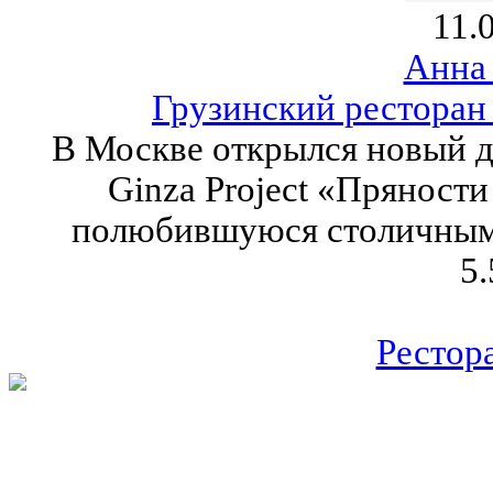
11.
Анна
Грузинский ресторан
В Москве открылся новый 
Ginza Project «Пряност
полюбившуюся столичным
5.
Рестор