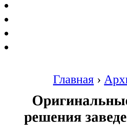
Главная
›
Арх
Оригинальные
решения завед