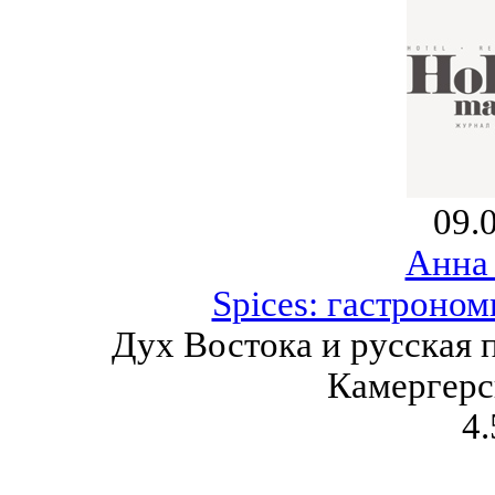
09.
Анна
Spices: гастроно
Дух Востока и русская 
Камергерс
4.