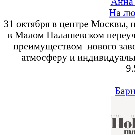
Анна
На лю
31 октября в центре Москвы, 
в Малом Палашевском переулк
преимуществом нового заве
атмосферу и индивидуаль
9.
Барн