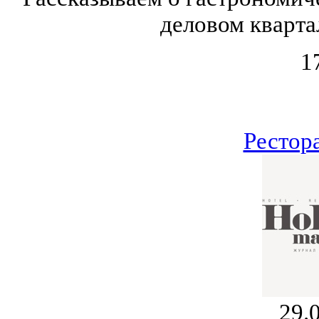
деловом кварта
1
Рестор
29.