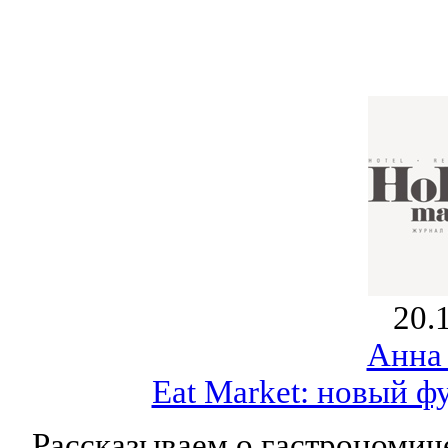
20.
Анна
Eat Market: новый ф
Рассказываем о гастрономиче