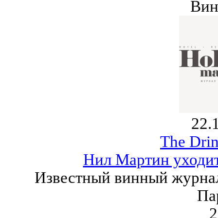
Вин
22.
The Drin
Нил Мартин уходит
Известный винный журнал
Па
2