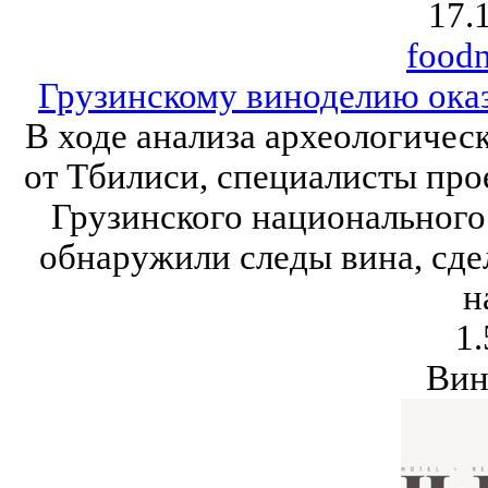
17.
food
Грузинскому виноделию оказ
В ходе анализа археологичес
от Тбилиси, специалисты прое
Грузинского национального
обнаружили следы вина, сде
н
1.
Вин