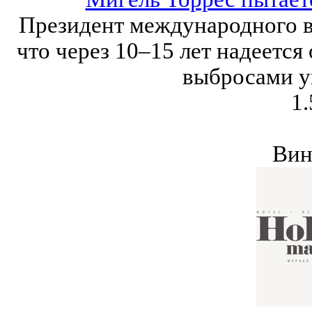
Президент международного ви
что через 10–15 лет надеетс
выбросами уг
1.
Вин