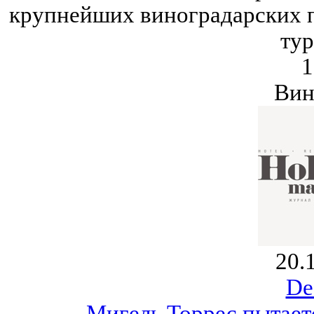
крупнейших виноградарских п
тур
1
Вин
20.
De
Мигель Торрес пытает