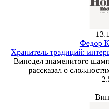
13.
Федор К
Хранитель традиций: интер
Винодел знаменитого шамп
рассказал о сложностях
2.
Вин