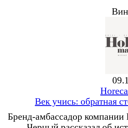
Вин
09.
Horeca
Век учись: обратная с
Бренд-амбассадор компании I
Черный рассказал об ис