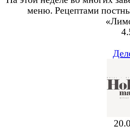
меню. Рецептами постны
«Лим
4.
Дел
20.