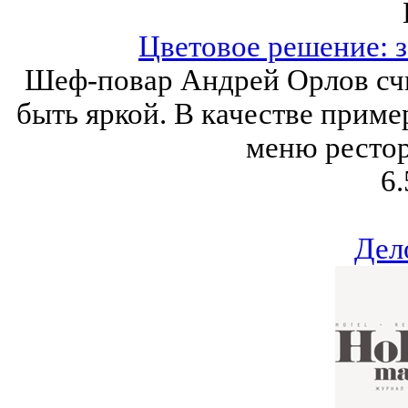
Цветовое решение: 
Шеф-повар Андрей Орлов счи
быть яркой. В качестве приме
меню рестор
6.
Дел