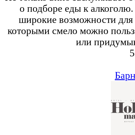
о подборе еды к алкоголю.
широкие возможности для 
которыми смело можно пользо
или придумыв
5
Барн