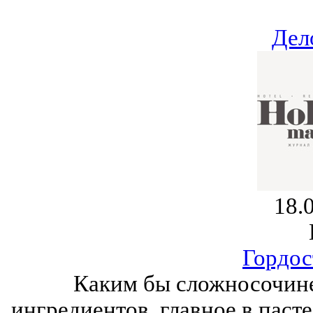
Дел
18.
Гордос
Каким бы сложносочине
ингредиентов, главное в пасте