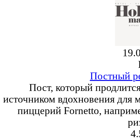
19.
Постный ре
Пост, который продлится
источником вдохновения для м
пиццерий Fornetto, наприм
ри
4.