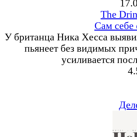
17.
The Drin
Сам себе
У британца Ника Хесса выяви
пьянеет без видимых при
усиливается посл
4.
Дел