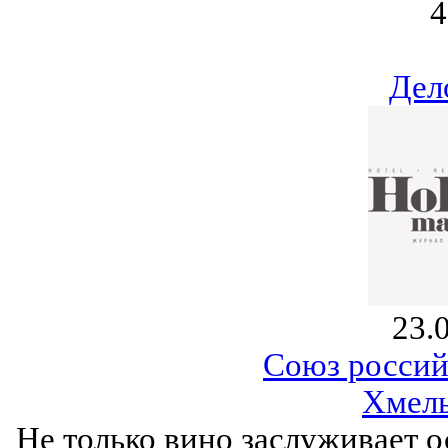
4
Дел
23.
Союз россий
Хмель
Не только вино заслуживает о