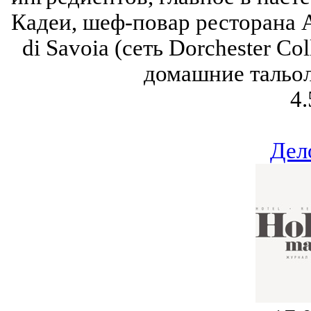
Кадеи, шеф-повар ресторана A
di Savoia (сеть Dorchester Co
домашние тальол
4.
Дел