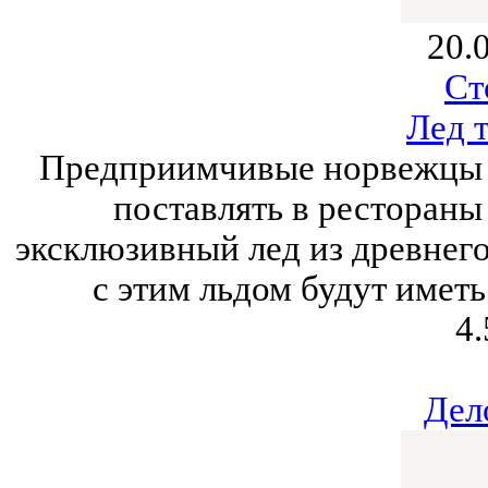
20.
Ст
Лед 
Предприимчивые норвежцы и
поставлять в рестораны
эксклюзивный лед из древнего
с этим льдом будут имет
4.
Дел