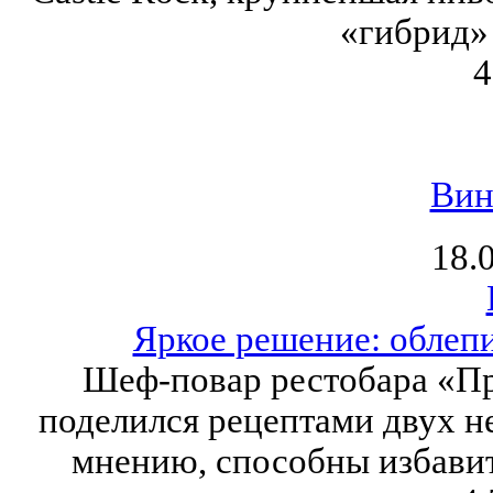
«гибрид» 
4
Вин
18.
Яркое решение: облепи
Шеф-повар рестобара «П
поделился рецептами двух н
мнению, способны избавит