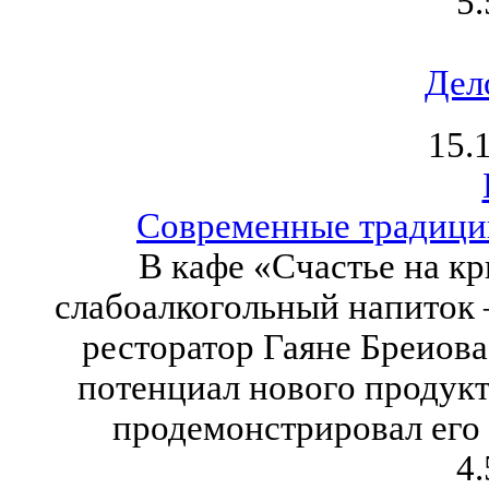
5.
Дел
15.
Современные традиции
В кафе «Счастье на к
слабоалкогольный напиток
ресторатор Гаяне Бреиов
потенциал нового продукт
продемонстрировал его
4.