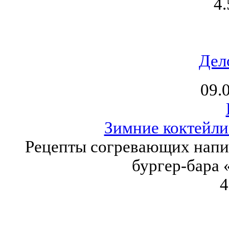
4.
Дел
09.
Зимние коктейли:
Рецепты согревающих напит
бургер-бара 
4