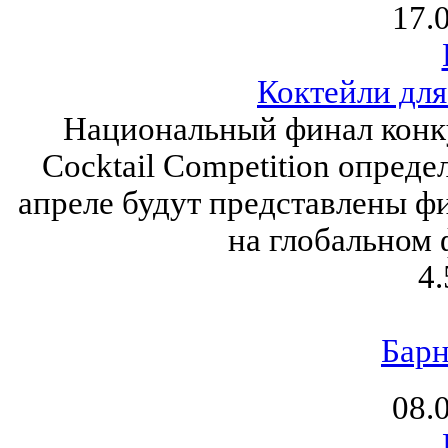
17.
Коктейли дл
Национальный финал конк
Cocktail Competition опреде
апреле будут представлены ф
на глобальном 
4.
Барн
08.