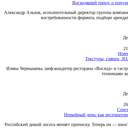
Восходящий тренд: о попул
Александр Альхов, исполнительный директор группы компан
востребованности формата, подборе аренда
Де
21
Hore
Текстуры, глянец, ЗО
Иляна Чернышева, шеф-кондитер ресторана «Восход» и гастро
техниками за
Де
26
Серг
Нерыбный день: как рестораторо
Российский дикий лосось меняет прописку. Теперь он — иност