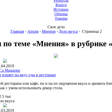
Рецепты
Книги
Истории
Обзоры
Товары
Свое дело
Главная
›
Архив
›
Мнения
›
Дело вкуса
›
Страница 2
 по теме «Мнения» в рубрике «
.04.2019
a Magazine
т влияет на вкус еды в ресторане
ей ресторана или кафе, но и на их ощущения вкуса и аромата бл
ак с умом использовать декор стола.
2.5 тыс
ло вкуса
.03.2019