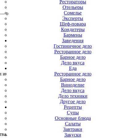
Рестораторы
Отельеры
Сомелье
 — о
Эксперты
Шеф-повара
Кондитеры
Бармены
Заведения
Гостиничное дело
Ресторанное дело
Барное дело
Дело вкуса
Еда
и и
Ресторанное дело
Барное дело
Виноделие
Дело вкуса
Дело техники
Другое дело
Рецепты
Супы
Основные блюда
Салаты
Завтраки
тва.
Закуски