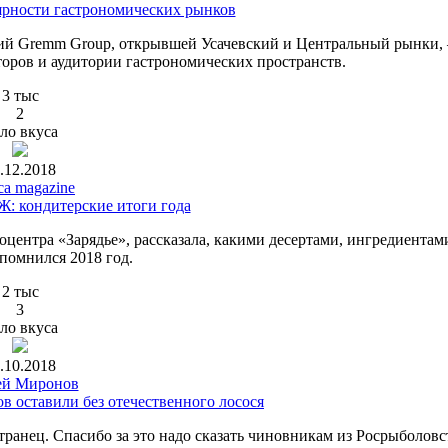
ярности гастрономических рынков
ий Gremm Group, открывшей Усачевский и Центральный рынки,
торов и аудитории гастрономических пространств.
3 тыс
2
ло вкуса
.12.2018
ca magazine
Ж: кондитерские итоги года
центра «Зарядье», рассказала, какими десертами, ингредиентам
помнился 2018 год.
2 тыс
3
ло вкуса
.10.2018
ей Миронов
в оставили без отечественного лосося
ранец. Спасибо за это надо сказать чиновникам из Росрыболовс