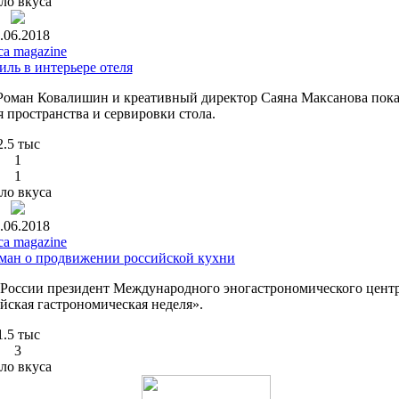
ло вкуса
.06.2018
ca magazine
ль в интерьере отеля
 Роман Ковалишин и креативный директор Саяна Максанова пока
пространства и сервировки стола.
2.5 тыс
1
1
ло вкуса
.06.2018
ca magazine
ман о продвижении российской кухни
 России президент Международного эногастрономического цент
ийская гастрономическая неделя».
1.5 тыс
3
ло вкуса