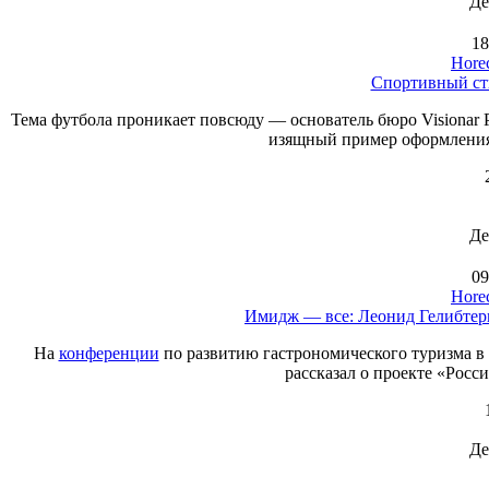
Де
18
Hore
Спортивный сти
Тема футбола проникает повсюду — основатель бюро Visionar
изящный пример оформления 
Де
09
Hore
Имидж — все: Леонид Гелибтер
На
конференции
по развитию гастрономического туризма в
рассказал о проекте «Росс
Де