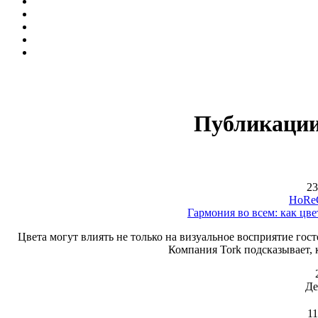
Публикации
23
HoReC
Гармония во всем: как цве
Цвета могут влиять не только на визуальное восприятие гост
Компания Tork подсказывает, к
Де
11