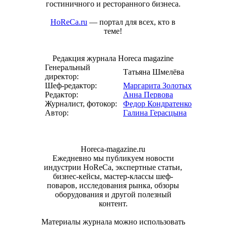
гостиничного и ресторанного бизнеса.
HoReCa.ru
— портал для всех, кто в
теме!
Редакция журнала Horeca magazine
Генеральный
Татьяна Шмелёва
директор:
Шеф-редактор:
Маргарита Золотых
Редактор:
Анна Первова
Журналист, фотокор:
Федор Кондратенко
Автор:
Галина Герасцына
Horeca-magazine.ru
Ежедневно мы публикуем новости
индустрии HoReCa, экспертные статьи,
бизнес-кейсы, мастер-классы шеф-
поваров, исследования рынка, обзоры
оборудования и другой полезный
контент.
Материалы журнала можно использовать