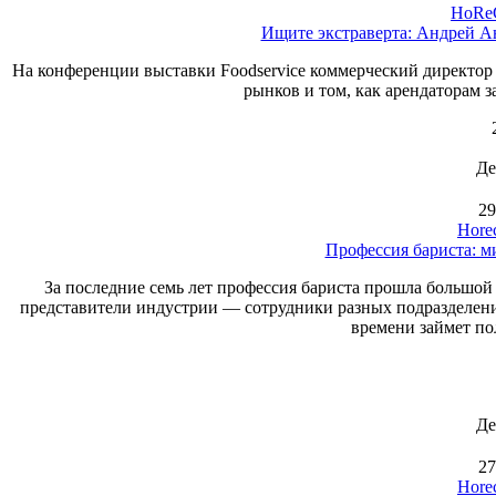
HoReC
Ищите экстраверта: Андрей Ан
На конференции выставки Foodservice коммерческий директо
рынков и том, как арендаторам з
Де
29
Hore
Профессия бариста: м
За последние семь лет профессия бариста прошла большой
представители индустрии — сотрудники разных подразделени
времени займет по
Де
27
Hore