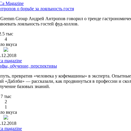
a Magazine
тропов о борьбе за лояльность гостя
р Gremm Group Андрей Антропов говорил о тренде гастрономиче
авоевать лояльность гостей фуд-холлов.
2.5 тыс
4
ло вкуса
.12.2018
ca magazine
ифы, обучение, перспективы
 путь, превратив «человека у кофемашины» в эксперта. Опытные
й «Даблби» — рассказали, как продвинуться в профессии и скол
лучение базовых знаний.
7 тыс
2
1
ло вкуса
.12.2018
ca magazine