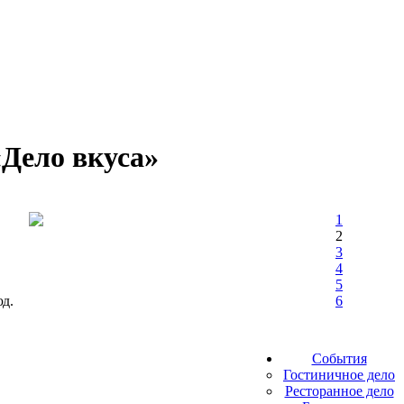
Дело вкуса»
1
2
3
4
5
юд.
6
События
Гостиничное дело
Ресторанное дело