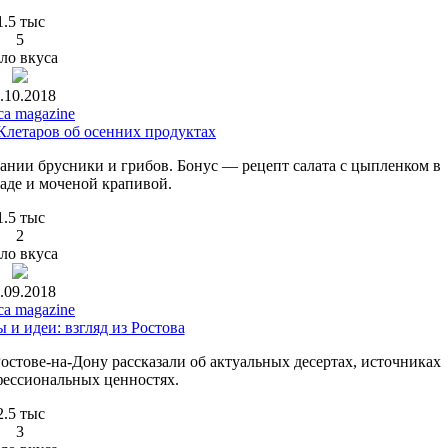
1.5 тыс
5
ло вкуса
.10.2018
ca magazine
Клетаров об осенних продуктах
ании брусники и грибов. Бонус — рецепт салата с цыпленком в
аде и моченой крапивой.
1.5 тыс
2
ло вкуса
.09.2018
ca magazine
 и идеи: взгляд из Ростова
стове-на-Дону рассказали об актуальных десертах, источниках
фессиональных ценностях.
2.5 тыс
3