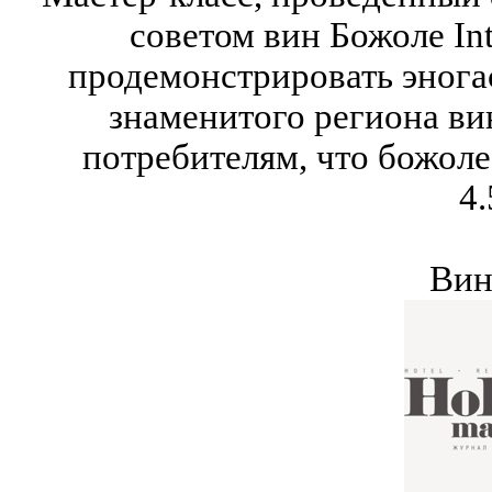
советом вин Божоле Int
продемонстрировать эног
знаменитого региона ви
потребителям, что божоле 
4.
Вин