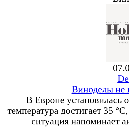
07.
De
Виноделы не 
В Европе установилась о
температура достигает 35 °C,
ситуация напоминает а