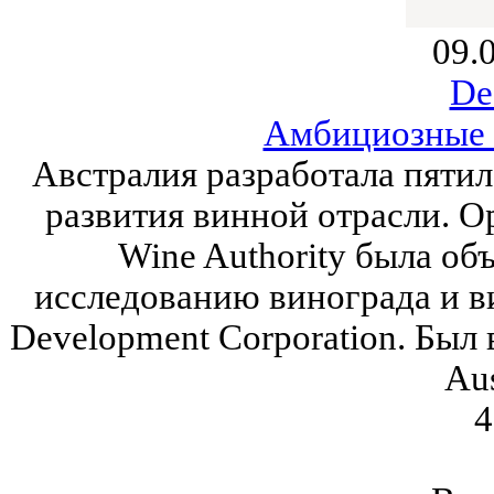
09.
De
Амбициозные 
Австралия разработала пятил
развития винной отрасли. Ор
Wine Authority была об
исследованию винограда и ви
Development Corporation. Был
Aus
4