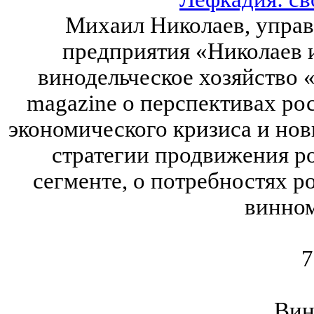
Михаил Николаев, упра
предприятия «Николаев и
винодельческое хозяйство 
magazine о перспективах ро
экономического кризиса и нов
стратегии продвижения р
сегменте, о потребностях р
винном
7
Вин