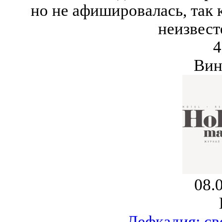
но не афишировалась, так 
неизвест
4
Вин
08.
Лефкадия: св