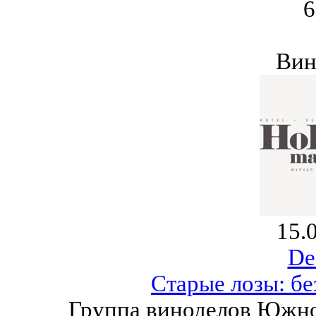
6
Вин
15.
De
Старые лозы: бе
Группа виноделов Южно