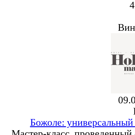
4
Вин
09.
Божоле: универсальный
Мастер-класс, проведенны