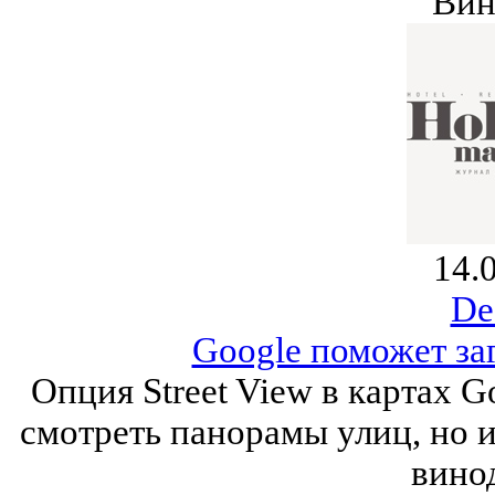
Вин
14.
De
Google поможет за
Опция Street View в картах G
смотреть панорамы улиц, но 
вино