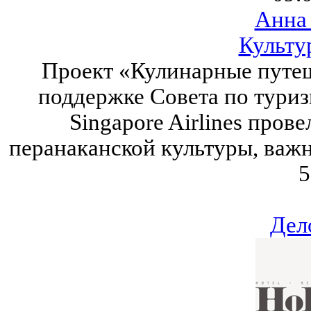
Анна
Культу
Проект «Кулинарные путе
поддержке Совета по тури
Singapore Airlines пров
перанаканской культуры, важн
5
Дел