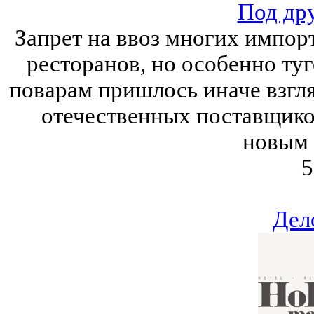
Под др
Запрет на ввоз многих импор
ресторанов, но особенно ту
поварам пришлось иначе взгл
отечественных поставщико
новым 
5
Дел