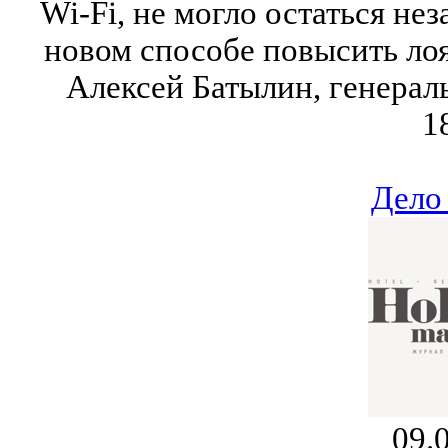
Wi-Fi, не могло остаться не
новом способе повысить лоя
Алексей Батылин, генераль
1
Дело
09.