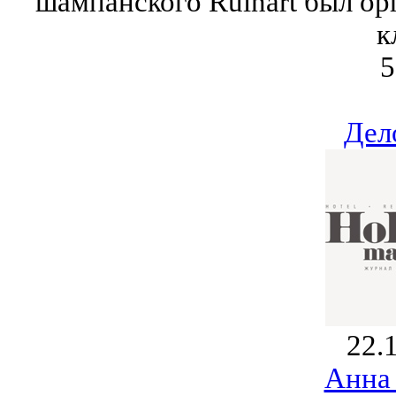
шампанского Ruinart был ор
к
5
Дел
22.
Анна