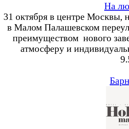
На лю
31 октября в центре Москвы, 
в Малом Палашевском переулк
преимуществом нового заве
атмосферу и индивидуаль
9.
Барн