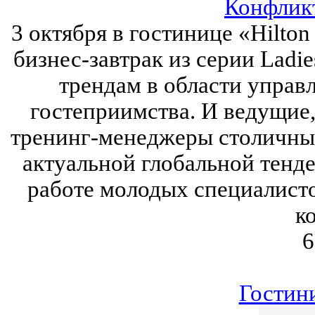
Конфлик
3 октября в гостинице «Hilt
бизнес-завтрак из серии Ladie
трендам в области управ
гостеприимства. И ведущие,
тренинг-менеджеры столичных
актуальной глобальной тенд
работе молодых специалисто
ко
6
Гостин